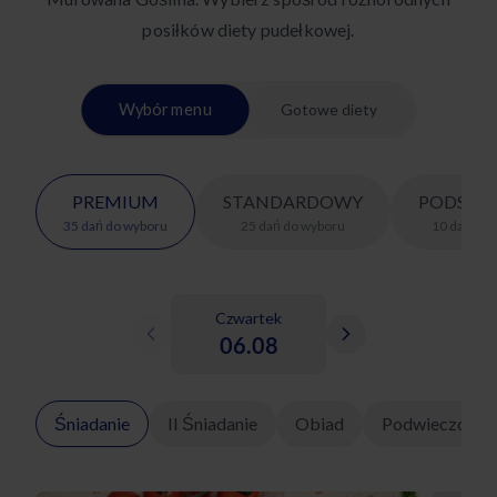
posiłków diety pudełkowej.
Wybór menu
Gotowe diety
PREMIUM
STANDARDOWY
PODSTA
35
dań
do wyboru
25
dań
do wyboru
10
dań
do 
Czwartek
06.08
Śniadanie
II Śniadanie
Obiad
Podwieczorek