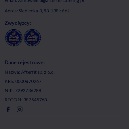
Email:
zamowienia@afterfit-catering.pl
Adres: Siedlecka 3, 93-138 Łódź
Zwycięzcy:
Dane rejestrowe:
Nazwa: Afterfit sp. z o.o.
KRS: 0000870267
NIP: 7292736288
REGON: 387545768