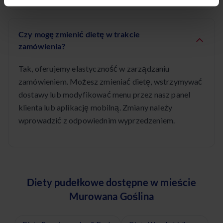
Czy mogę zmienić dietę w trakcie
zamówienia?
Tak, oferujemy elastyczność w zarządzaniu
zamówieniem. Możesz zmieniać dietę, wstrzymywać
dostawy lub modyfikować menu przez nasz panel
klienta lub aplikację mobilną. Zmiany należy
wprowadzić z odpowiednim wyprzedzeniem.
Diety pudełkowe dostępne w mieście
Murowana Goślina