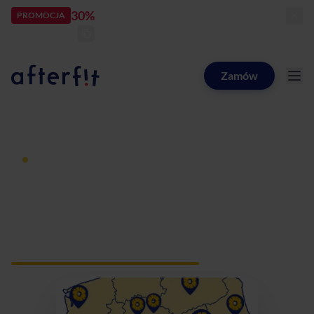
30%
rabatu
PROMOCJA
kod:
LATOZNAMI
zostało:
25
d
15
h
23
m
22
s
Zamów
Catering dietetyczny Afterfit
Dieta pudełkowa z dostawą
Catering dietetyczny
Murowana Goślina