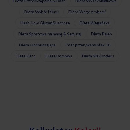
Dieta Przeciwzapalna & Dash
Dieta Wysokobiałkowa
Dieta Wybór Menu
Dieta Wege z rybami
Hashi Low Gluten&Lactose
Dieta Wegańska
Dieta Sportowa na masę & Samuraj
Dieta Paleo
Dieta Odchudzająca
Post przerywany Niski IG
Dieta Keto
Dieta Domowa
Dieta Niski indeks