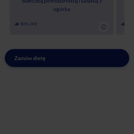
bułeczką pełnoziarnistą i sałatką z
s
ogórka
80
% (
49
)
97
%
Zamów dietę