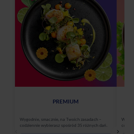
PREMIUM
Wygodnie, smacznie, na Twoich zasadach –
Wygodn
codziennie wybierasz spośród 35 różnych dań.
codzie
Poznaj