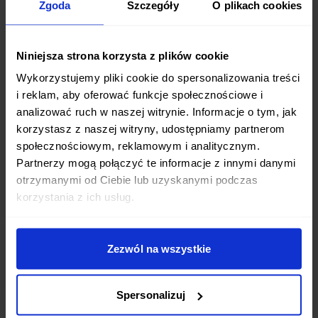
wybór diet pudełkowych: od standardowych
Zgoda
Szczegóły
O plikach cookies
programów dietetycznych po diety z pełnym
wyborem menu. Mamy diety niskokaloryczne,
Niniejsza strona korzysta z plików cookie
wysokobiałkowe, wegetariańskie i wiele innych.
Wykorzystujemy pliki cookie do spersonalizowania treści
Każda dieta jest przygotowywana przez
i reklam, aby oferować funkcje społecznościowe i
wykwalifikowanych dietetyków.
analizować ruch w naszej witrynie. Informacje o tym, jak
korzystasz z naszej witryny, udostępniamy partnerom
społecznościowym, reklamowym i analitycznym.
Partnerzy mogą połączyć te informacje z innymi danymi
O której godzinie dostarczacie posiłki w
otrzymanymi od Ciebie lub uzyskanymi podczas
mieście Murowana Goślina?
korzystania z ich usług.
Posiłki w mieście Murowana Goślina dostarczamy w
godzinach porannych, zazwyczaj między 5:00 a 8:00
Zezwól na wszystkie
rano. Dzięki temu masz zapewnione świeże posiłki na
cały dzień. Dokładne godziny mogą się różnić w
zależności od lokalizacji.
Spersonalizuj