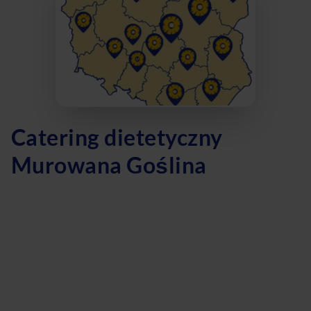
Catering dietetyczny
Murowana Goślina
Szukasz catering dietetyczny w Murowanej Goślinie?
Oferujemy dietę pudełkową, która dostarczy Ci zdrowe i
zbilansowane posiłki prosto pod Twoje drzwi. Nasza dieta
z wyborem menu pozwoli Ci dostosować posiłki do swoich
indywidualnych preferencji. Planujesz dietę odchudzającą?
Z naszą pomocą osiągniesz swoje cele! A może interesuje