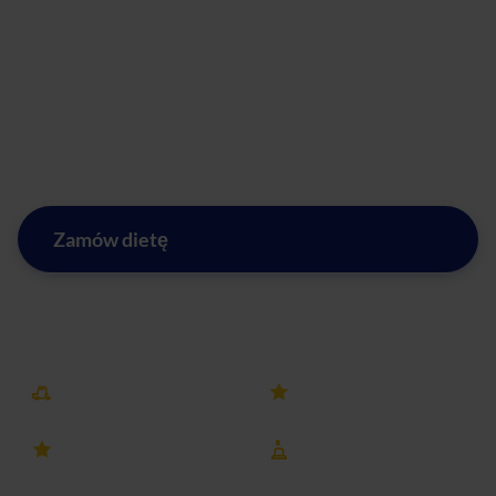
Cię dieta keto albo wegetariańska? Bez względu na Twoje
potrzeby żywieniowe, mamy odpowiednią opcję dla Ciebie.
Zamów nasz catering dietetyczny już dziś i ciesz się
pysznym jedzeniem, które wspiera Twoje cele zdrowotne.
Murowana Goślina czeka na zdrowe i smaczne posiłki od
naszego cateringu!
Zamów dietę
Zobacz menu w mieście Murowana Goślina
Darmowa dostawa
25k+ opinii
4.8 ocena
8 lat na rynku