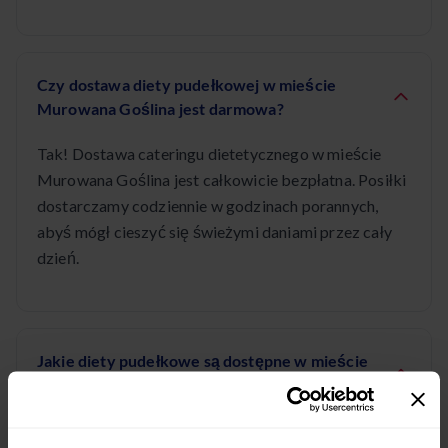
Czy dostawa diety pudełkowej w mieście
Murowana Goślina jest darmowa?
Tak! Dostawa cateringu dietetycznego w mieście
Murowana Goślina jest całkowicie bezpłatna. Posiłki
dostarczamy codziennie w godzinach porannych,
abyś mógł cieszyć się świeżymi daniami przez cały
dzień.
Jakie diety pudełkowe są dostępne w mieście
Murowana Goślina?
W mieście Murowana Goślina oferujemy szeroki