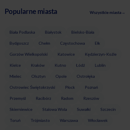
Popularne miasta
Wszystkie miasta
→
Biała Podlaska
Białystok
Bielsko-Biała
Bydgoszcz
Chełm
Częstochowa
Ełk
Gorzów Wielkopolski
Katowice
Kędzierzyn-Koźle
Kielce
Kraków
Kutno
Łódź
Lublin
Mielec
Olsztyn
Opole
Ostrołęka
Ostrowiec Świętokrzyski
Płock
Poznań
Przemyśl
Racibórz
Radom
Rzeszów
Skierniewice
Stalowa Wola
Suwałki
Szczecin
Toruń
Trójmiasto
Warszawa
Włocławek