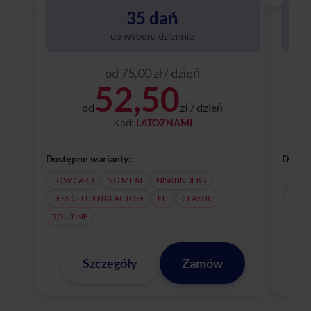
35 dań
do wyboru dziennie
od 75,00 zł / dzień
52,50
od
zł / dzień
Kod:
LATOZNAMI
Dostępne warianty:
Dostęp
LOW CARB
NO MEAT
NISKI INDEKS
NO M
LESS GLUTEN&LACTOSE
FIT
CLASSIC
LESS
ROUTINE
Szczegóły
Zamów