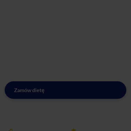
znajdziesz u nas wiele pysznych opcji. Nasze dania roślinne
są nie tylko pełne smaku, ale również bogate w niezbędne
składniki odżywcze. Dzięki naszemu cateringu
dietetycznemu w Ksawerowie dieta wegetariańska może
być równie zróżnicowana i apetyczna jak tradycyjne
potrawy.
Zamów nasz catering dietetyczny już dziś i przekonaj się,
że zdrowe jedzenie może być naprawdę pyszne!
Zamów dietę
Zobacz menu w Ksawerowie
Darmowa dostawa
25k+ opinii