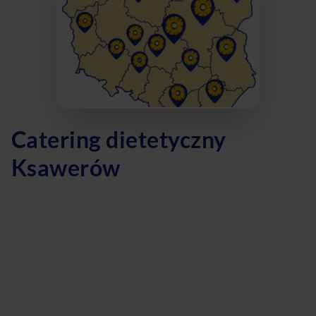
Catering dietetyczny
Ksawerów
Szukasz zdrowego i smacznego cateringu dietetycznego w
Ksawerowie? Dobrze trafiłeś! Nasza firma oferuje dietę
pudełkową, która dostarcza wszystkich niezbędnych
składników odżywczych, zachowując przy tym wyjątkowy
smak potraw. Nasze posiłki to idealne rozwiązanie dla
osób poszukujących zbilansowanych i zdrowych dań na co