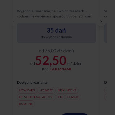
Wygodnie, smacznie, na Twoich zasadach –
Wygodn
codziennie wybierasz spośród 35 różnych dań.
codzie
Poznaj
35 dań
do wyboru dziennie
od 75,00 zł / dzień
52,50
od
zł / dzień
Kod:
LATOZNAMI
Dostępne warianty:
Dostęp
LOW CARB
NO MEAT
NISKI INDEKS
NO M
LESS GLUTEN&LACTOSE
FIT
CLASSIC
LESS
ROUTINE