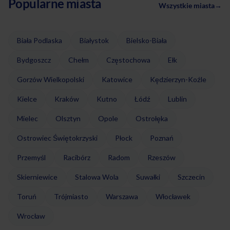
Popularne miasta
Wszystkie miasta
→
Biała Podlaska
Białystok
Bielsko-Biała
Bydgoszcz
Chełm
Częstochowa
Ełk
Gorzów Wielkopolski
Katowice
Kędzierzyn-Koźle
Kielce
Kraków
Kutno
Łódź
Lublin
Mielec
Olsztyn
Opole
Ostrołęka
Ostrowiec Świętokrzyski
Płock
Poznań
Przemyśl
Racibórz
Radom
Rzeszów
Skierniewice
Stalowa Wola
Suwałki
Szczecin
Toruń
Trójmiasto
Warszawa
Włocławek
Wrocław