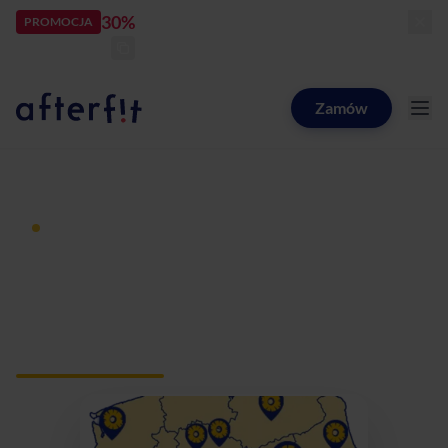
30%
rabatu
PROMOCJA
kod:
LATOZNAMI
zostało:
24
d
18
h
54
m
30
s
Zamów
Catering dietetyczny Afterfit
Dieta pudełkowa z dostawą
Catering dietetyczny
Ksawerów