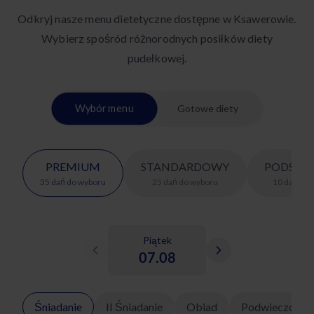
Odkryj nasze menu dietetyczne dostępne w Ksawerowie.
Wybierz spośród różnorodnych posiłków diety
pudełkowej.
Wybór menu
Gotowe diety
PREMIUM
STANDARDOWY
PODSTA
35
dań
do wyboru
25
dań
do wyboru
10
dań
do 
Piątek
07.08
Śniadanie
II Śniadanie
Obiad
Podwieczorek