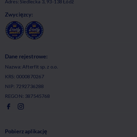
Adres: Siedlecka 3, 93-138 Łódź
Zwycięzcy:
Dane rejestrowe:
Nazwa: Afterfit sp. z o.o.
KRS: 0000870267
NIP: 7292736288
REGON: 387545768
Pobierz aplikację