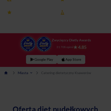
4.8 ocena
8 lat na rynku
Zwycięzcy Dietly Awards
★ 4.85
31 708 opinii
Google Play
App Store
Miasta
Catering dietetyczny Ksawerów
Oferta diet pudełkowych