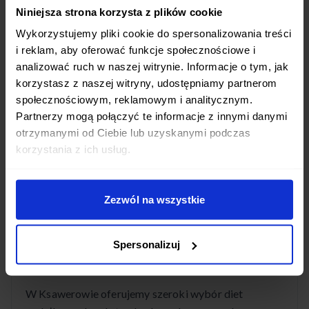
Niniejsza strona korzysta z plików cookie
Wykorzystujemy pliki cookie do spersonalizowania treści
i reklam, aby oferować funkcje społecznościowe i
Czy dostawa diety pudełkowej w Ksawerowie
analizować ruch w naszej witrynie. Informacje o tym, jak
jest darmowa?
korzystasz z naszej witryny, udostępniamy partnerom
społecznościowym, reklamowym i analitycznym.
Tak! Dostawa cateringu dietetycznego w
Partnerzy mogą połączyć te informacje z innymi danymi
Ksawerowie jest całkowicie bezpłatna. Posiłki
otrzymanymi od Ciebie lub uzyskanymi podczas
dostarczamy codziennie w godzinach porannych,
korzystania z ich usług.
abyś mógł cieszyć się świeżymi daniami przez cały
dzień.
Zezwól na wszystkie
Spersonalizuj
Jakie diety pudełkowe są dostępne w
Ksawerowie?
W Ksawerowie oferujemy szeroki wybór diet