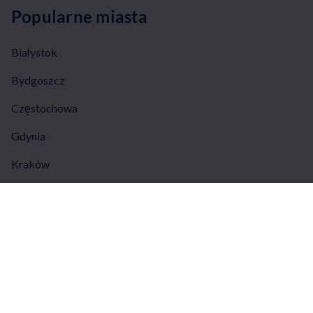
Popularne miasta
Białystok
Bydgoszcz
Częstochowa
Gdynia
Kraków
Łódź
Lublin
Poznań
Toruń
Trójmiasto