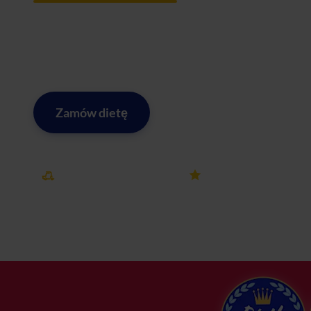
Gliwice to technologiczne serce Górnego Śląska – miasto 
najaktywniejszych rynków pracy w metropolii GZM. Czas 
Afterfit i ciesz się zdrowymi posiłkami bez konieczności
Zamów dietę
Zobacz menu w Gliwicach
Darmowa dostawa
25k+ opinii
w Gliwicach
na Dietly