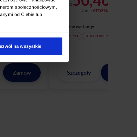
50
50,40
zł / dzień
od
zł / dzień
artnerom społecznościowym,
TOZNAMI
Kod:
LATOZNAMI
anymi od Ciebie lub
Dostępne warianty:
KETO STYLE
KETO POWER
ezwól na wszystkie
Zamów
Szczegóły
Zamów