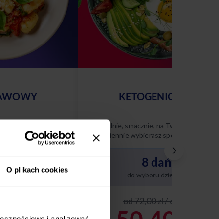
AWOWY
KETOGENICZNY
 na Twoich zasadach
Wygodnie, smacznie, na Twoich zasadach
sz spośród 10
– codziennie wybierasz spośród 8 różnyc
nasze diety w tym
dań keto. Poznaj naszą dietę ketogenicz
i ciesz się zbilansowanym,
dań
8 dań
niskowęglowodanowym menu
O plikach cookies
dopasowanym do Twoich potrzeb.
 dziennie
do wyboru dziennie
zł / dzień
od 72,00 zł / dzień
ołecznościowe i analizować