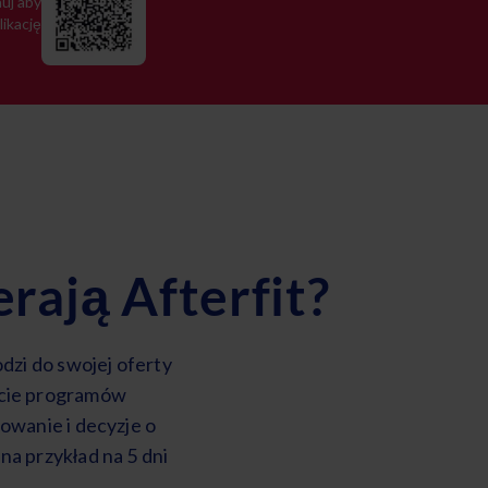
uj aby
likację
rają Afterfit?
odzi do swojej oferty
ście programów
owanie i decyzje o
na przykład na 5 dni