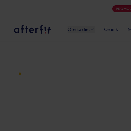
PROMOC
Oferta diet
Cennik
M
Catering dietetyczny Afterfit
Dieta pudełkowa z dostawą
Catering diet
Gliwice