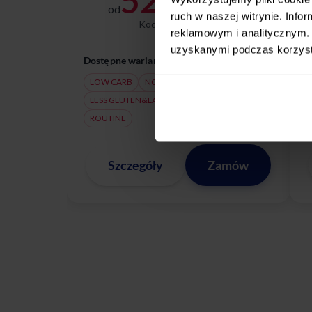
52,50
od
zł / dzień
ruch w naszej witrynie. Inf
Kod:
LATOZNAMI
reklamowym i analitycznym. 
uzyskanymi podczas korzysta
Dostępne warianty:
D
LOW CARB
NO MEAT
NISKI INDEKS
LESS GLUTEN&LACTOSE
FIT
CLASSIC
ROUTINE
Szczegóły
Zamów