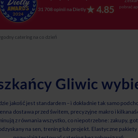
Zeskan
★ 4.85
pobrać ap
31 708 opinii na Dietly
godny catering na co dzień
zkańcy Gliwic wybie
dzie jakość jest standardem – i dokładnie tak samo podch
zienna dostawa przed świtem, precyzyjne makro i kilkana
minują z równania wszystko, co niepotrzebne: zakupy, got
 odzyskany na sen, trening lub projekt. Elastyczne pakiety 
pozwalają testować catering bez zobowiązań.