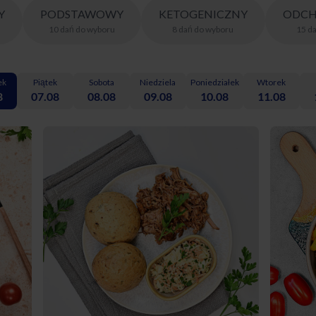
Y
PODSTAWOWY
KETOGENICZNY
ODCH
10
dań
do wyboru
8
dań
do wyboru
15
d
ek
Piątek
Sobota
Niedziela
Poniedziałek
Wtorek
8
07.08
08.08
09.08
10.08
11.08