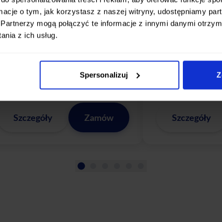
51,10
45,
od
zł / dzień
od
ormacje o tym, jak korzystasz z naszej witryny, udostępniamy p
Kod:
LATOZNAMI
Kod:
LA
Partnerzy mogą połączyć te informacje z innymi danymi otrzym
nia z ich usług.
ostępne warianty:
Dostępne warianty:
NO MEAT
FIT
CLASSIC
NO MEAT
CLASSIC
LESS GLUTEN&LACTOSE
ROUTINE
Spersonalizuj
Z
Szczegóły
Zamów
Szczegóły