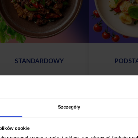
STANDARDOWY
PODST
ygodnie, smacznie, na Twoich zasadach
Wygodnie, smacznie,
 codziennie wybierasz spośród 25
– codziennie wybiera
óżnych dań. Poznaj nasze diety w tym
różnych dań. Poznaj 
akiecie:
pakiecie:
25 dań
10 
Szczegóły
do wyboru dziennie
do wyboru
od 73,00 zł / dzień
od 65,00 
 plików cookie
do spersonalizowania treści i reklam, aby oferować funkcje sp