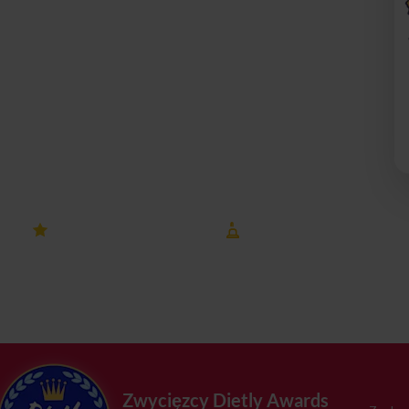
Politechniki Śląskiej, firm technologicznych i jednego z
ma tu realną wartość, dlatego zamów catering dietetyczny
 robienia zakupów, planowania i gotowania!
4.8 ocena
8 lat na rynku
na Dietly
Gliwice
Zwycięzcy Dietly Awards