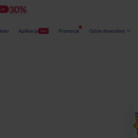
30%
rabatu
LATOZNA
d
h
m
s
Użyj kodu:
JA
zostało:
25
02
33
46
enu
Aplikacja
Promocje
Gdzie dowozimy
New
Wybór Menu
Gotowe programy diet
etyczny