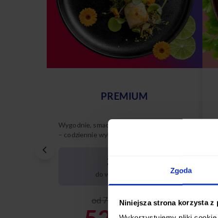
PREMIUM
Wygodnie, smacznie, na Twoich zasadach
W
– codziennie wybierasz spośród 35
–
różnych dań.
r
p
35 dań
Zgoda
do wyboru dziennie
od 75,00 zł / dzień
Niniejsza strona korzysta z
Wykorzystujemy pliki cookie 