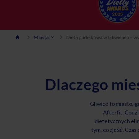
Miasta
Dieta pudełkowa w Gliwicach – wy
Dlaczego mies
Gliwice to miasto, g
Afterfit. Cod
dietetycznych eli
tym, co zjeść. Czas