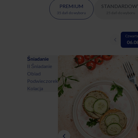
PREMIUM
STANDARDOW
35
dań
do wyboru
25
dań
do wyboru
Czwart
06.0
Śniadanie
II Śniadanie
Obiad
Podwieczorek
Kolacja