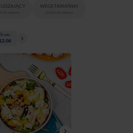
UDZAJĄCY
WEGETARIAŃSKI
ań
do wyboru
10
dań
do wyboru
Środa
12.08
Śniadanie - LO