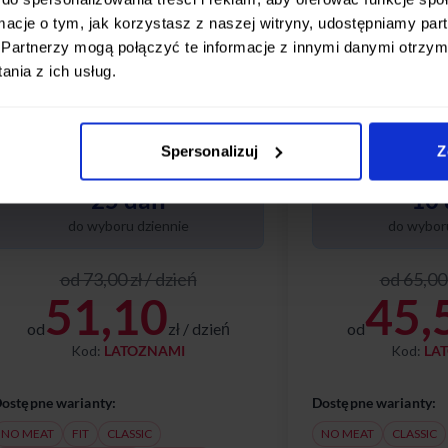
ormacje o tym, jak korzystasz z naszej witryny, udostępniamy p
Partnerzy mogą połączyć te informacje z innymi danymi otrzym
STANDARDOWY
PODST
nia z ich usług.
ygodnie, smacznie, na Twoich zasadach
Wygodnie, smacznie,
 codziennie wybierasz spośród 25
– codziennie wybiera
Spersonalizuj
Z
óżnych dań. Poznaj nasze diety w tym
różnych dań. Poznaj 
akiecie:
pakiecie:
25 dań
10 
do wyboru dziennie
do wyboru
od 73,00 zł / dzień
od 65,00 
51,10
45,
od
zł / dzień
od
Kod:
LATOZNAMI
Kod:
LA
ostępne warianty:
Dostępne warianty:
NO MEAT
FIT
CLASSIC
NO MEAT
CLASSIC