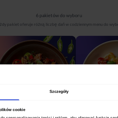
6 pakietów do wyboru
żdy pakiet oferuje różną liczbę dań w codziennym menu do wyb
Szczegóły
 plików cookie
do spersonalizowania treści i reklam, aby oferować funkcje sp