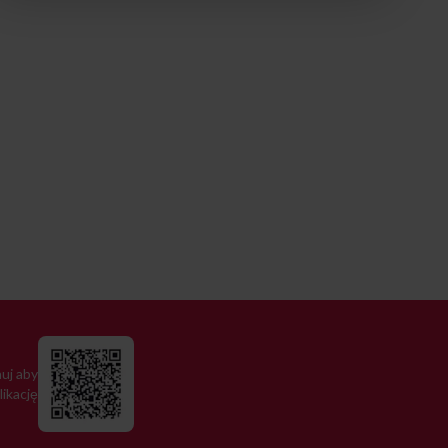
uj aby
likację