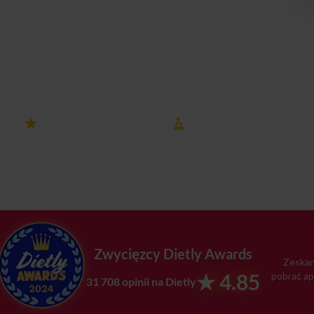
Dziedzicach
4.8 ocena
8 lat na rynku
na Dietly
Czechowice-Dziedzice
Zwycięzcy Dietly Awards
Zeskan
★ 4.85
pobrać ap
31 708 opinii na Dietly