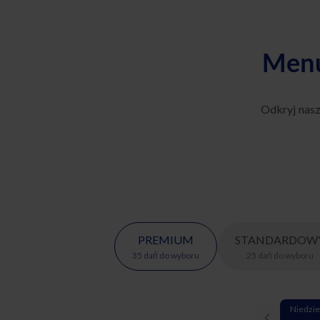
Menu
Odkryj nas
PREMIUM
STANDARDOW
35
dań
do wyboru
25
dań
do wyboru
Niedzie