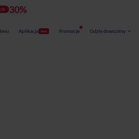
30%
rabatu
LATOZNA
d
h
m
s
Użyj kodu:
JA
zostało:
22
14
59
20
enu
Aplikacja
Promocje
Gdzie dowozimy
New
Wybór Menu
Gotowe programy diet
etyczny
ziedzice