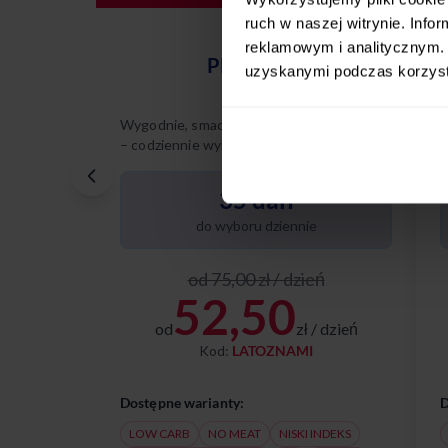
ruch w naszej witrynie. Inf
reklamowym i analitycznym. 
PREMIUM
uzyskanymi podczas korzysta
Wygodnie, smacznie, na Twoich zasadach
W
– codziennie wybierasz spośród 35
–
różnych dań.
r
p
35 dań
do wyboru dziennie
od 75,00 zł / dzień
52,50
od
zł / dzień
Kod:
LATOZNAMI
Dostępne warianty:
D
LOW CARB
NO MEAT
NISKI INDEKS