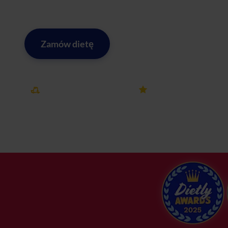
pysznych i zrównoważonych posiłków każdego dnia!
Zamów dietę
Zobacz menu w Czechowice-
Darmowa dostawa
25k+ opinii
w Czechowice-Dziedzicach
na Dietly