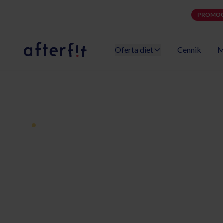
PROMOC
Oferta diet
Cennik
M
Catering dietetyczny Afterfit
Dieta pudełkowa z dostawą
Catering diet
Czechowice-D