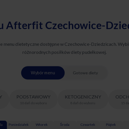
 Afterfit Czechowice-Dzie
ze menu dietetyczne dostępne w Czechowice-Dziedzicach. Wybi
różnorodnych posiłków diety pudełkowej.
Wybór menu
Gotowe diety
Y
PODSTAWOWY
KETOGENICZNY
ODCH
10
dań
do wyboru
8
dań
do wyboru
15
d
la
Poniedziałek
Wtorek
Środa
Czwartek
Piątek