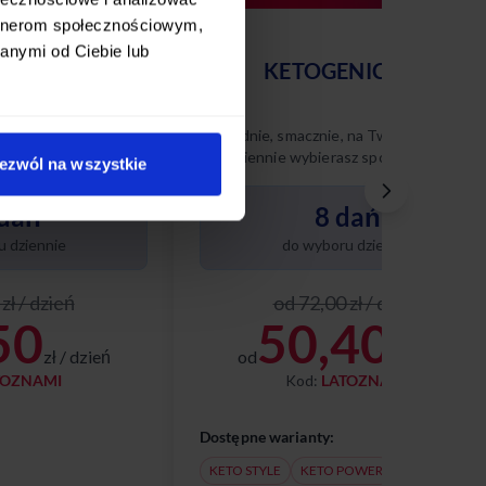
artnerom społecznościowym,
anymi od Ciebie lub
AWOWY
KETOGENICZNY
 na Twoich zasadach
Wygodnie, smacznie, na Twoich zasadach
sz spośród 10
– codziennie wybierasz spośród 8 różnyc
ezwól na wszystkie
nasze diety w tym
dań keto. Poznaj naszą dietę ketogenicz
i ciesz się zbilansowanym,
dań
8 dań
niskowęglowodanowym menu
dopasowanym do Twoich potrzeb.
 dziennie
do wyboru dziennie
zł / dzień
od 72,00 zł / dzień
50
50,40
zł / dzień
od
zł / dzień
TOZNAMI
Kod:
LATOZNAMI
Dostępne warianty:
KETO STYLE
KETO POWER