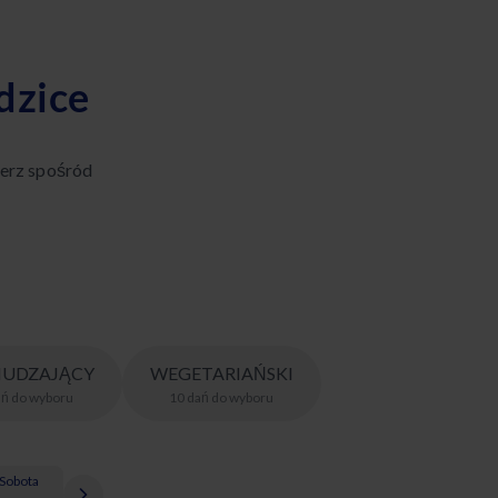
dzice
erz spośród
UDZAJĄCY
WEGETARIAŃSKI
ań
do wyboru
10
dań
do wyboru
Sobota