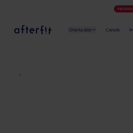
PROMOC
Oferta diet
Cennik
M
Catering dietetyczny Afterfit
Dieta pudełkowa z dostawą
Catering diet
Chyliczki