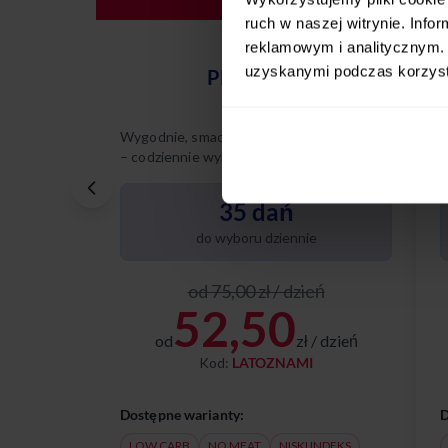
ruch w naszej witrynie. Inf
reklamowym i analitycznym. 
uzyskanymi podczas korzysta
PREMIUM
Wygodnie, smacznie, na Twoich zasadach
W
– codziennie wybierasz spośród 35
–
różnych dań.
r
p
35 dań
do wyboru dziennie
od 75,00 zł / dzień
52,50
od
zł / dzień
Kod:
LATOZNAMI
Dostępne warianty:
D
LOW CARB
NO MEAT
NISKI INDEKS