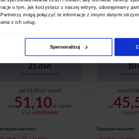
ormacje o tym, jak korzystasz z naszej witryny, udostępniamy p
Partnerzy mogą połączyć te informacje z innymi danymi otrzym
nia z ich usług.
STANDARDOWY
PODST
ygodnie, smacznie, na Twoich zasadach
Wygodnie, smacznie,
Spersonalizuj
Z
 codziennie wybierasz spośród 25
– codziennie wybiera
óżnych dań. Poznaj nasze diety w tym
różnych dań. Poznaj 
akiecie:
pakiecie:
25 dań
10 
do wyboru dziennie
do wyboru
od 73,00 zł / dzień
od 65,00 
51,10
45,
od
zł / dzień
od
Kod:
LATOZNAMI
Kod:
LA
ostępne warianty:
Dostępne warianty:
NO MEAT
FIT
CLASSIC
NO MEAT
CLASSIC