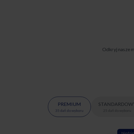
Odkryj nasze m
PREMIUM
STANDARDOW
35
dań
do wyboru
25
dań
do wyboru
Niedzie