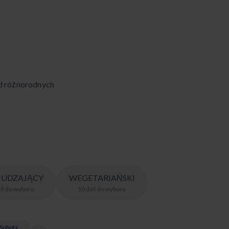
ód różnorodnych
UDZAJĄCY
WEGETARIAŃSKI
ań
do wyboru
10
dań
do wyboru
Sobota