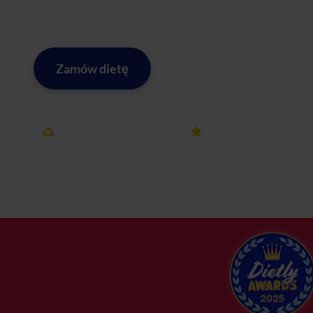
w Chyliczkach. Z nami dieta stanie się przyjemnością, a 
jakość i profesjonalizm - wybierz nasz catering dietetycz
Zamów dietę
Zobacz menu w mieście Chyl
Darmowa dostawa
25k+ opinii
w mieście Chyliczki
na Dietly