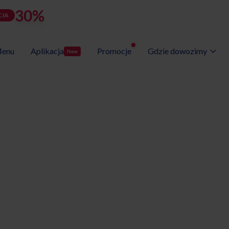
30%
rabatu
LATOZNA
d
h
m
s
Użyj kodu:
JA
zostało:
22
09
20
21
enu
Aplikacja
Promocje
Gdzie dowozimy
New
Wybór Menu
Gotowe programy diet
etyczny