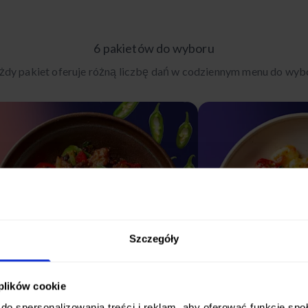
6 pakietów do wyboru
żdy pakiet oferuje różną liczbę dań w codziennym menu do wyb
Szczegóły
 plików cookie
do spersonalizowania treści i reklam, aby oferować funkcje sp