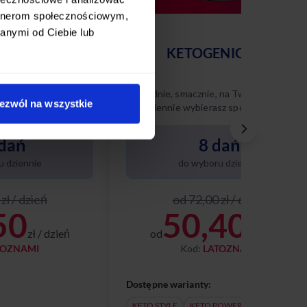
artnerom społecznościowym,
anymi od Ciebie lub
AWOWY
KETOGENICZNY
 na Twoich zasadach
Wygodnie, smacznie, na Twoich zasadach
ezwól na wszystkie
sz spośród 10
– codziennie wybierasz spośród 8 różnyc
nasze diety w tym
dań keto. Poznaj naszą dietę ketogenicz
i ciesz się zbilansowanym,
dań
8 dań
niskowęglowodanowym menu
dopasowanym do Twoich potrzeb.
 dziennie
do wyboru dziennie
zł / dzień
od 72,00 zł / dzień
50
50,40
zł / dzień
od
zł / dzień
TOZNAMI
Kod:
LATOZNAMI
Dostępne warianty:
KETO STYLE
KETO POWER