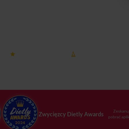
Twoje cele żywieniowe łatwiejsze do osiągnięcia. Postaw na
ny już dziś!
iczki
4.8 ocena
8 lat na rynku
na Dietly
Chyliczki
Zeskanuj
Zwycięzcy Dietly Awards
pobrać apli