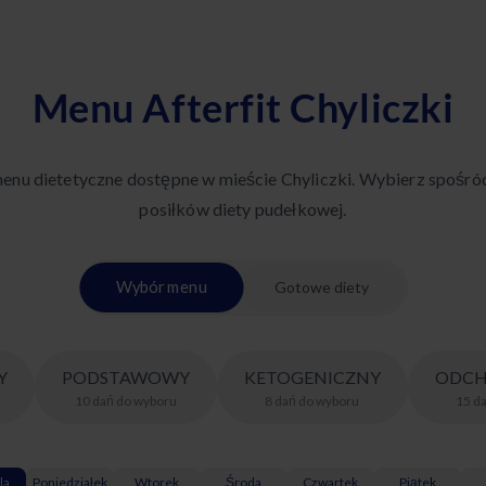
Menu Afterfit Chyliczki
enu dietetyczne dostępne w mieście Chyliczki. Wybierz spośr
posiłków diety pudełkowej.
Wybór menu
Gotowe diety
Y
PODSTAWOWY
KETOGENICZNY
ODCH
10
dań
do wyboru
8
dań
do wyboru
15
d
la
Poniedziałek
Wtorek
Środa
Czwartek
Piątek