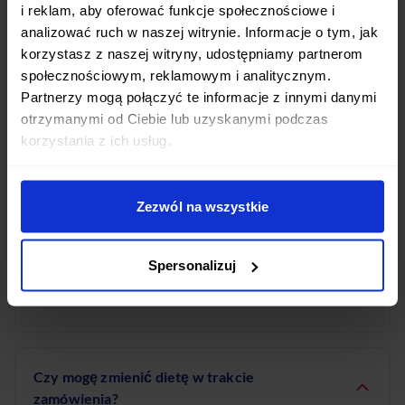
przygotowywana przez wykwalifikowanych
i reklam, aby oferować funkcje społecznościowe i
analizować ruch w naszej witrynie. Informacje o tym, jak
dietetyków.
korzystasz z naszej witryny, udostępniamy partnerom
społecznościowym, reklamowym i analitycznym.
Partnerzy mogą połączyć te informacje z innymi danymi
otrzymanymi od Ciebie lub uzyskanymi podczas
O której godzinie dostarczacie posiłki w
korzystania z ich usług.
mieście Borowa?
Posiłki w mieście Borowa dostarczamy w godzinach
Zezwól na wszystkie
porannych, zazwyczaj między 5:00 a 8:00 rano.
Dzięki temu masz zapewnione świeże posiłki na cały
dzień. Dokładne godziny mogą się różnić w
Spersonalizuj
zależności od lokalizacji.
Czy mogę zmienić dietę w trakcie
zamówienia?