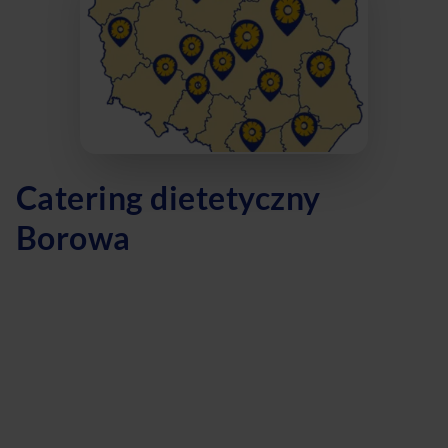
Catering dietetyczny
Borowa
Szukasz zdrowych i smacznych posiłków w Borowej?
Catering dietetyczny to idealne rozwiązanie dla Ciebie!
Nasza dieta pudełkowa to doskonały sposób na zdrowe
odżywianie bez zbędnego stresu i wysiłku. Oferujemy
różnorodne opcje, w tym dietę z wyborem menu, dietę
odchudzającą, dietę keto oraz dietę wegetariańską. Dzięki