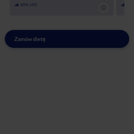
80
% (
49
)
97
%
Zamów dietę