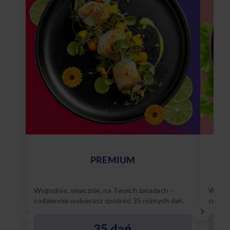
PREMIUM
Wygodnie, smacznie, na Twoich zasadach –
Wygodn
codziennie wybierasz spośród 35 różnych dań.
codzie
Poznaj
35 dań