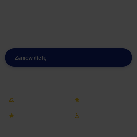
naszemu cateringu możesz cieszyć się pysznymi posiłkami,
które pomogą Ci osiągnąć swoje cele zdrowotne. Zapomnij
o gotowaniu i liczeniu kalorii - my zajmiemy się wszystkim
za Ciebie. Zamów nasz catering dietetyczny już dziś i
zadbaj o swoje zdrowie i dobre samopoczucie!
Zamów dietę
Zobacz menu w mieście Borowa
Darmowa dostawa
25k+ opinii
4.8 ocena
8 lat na rynku