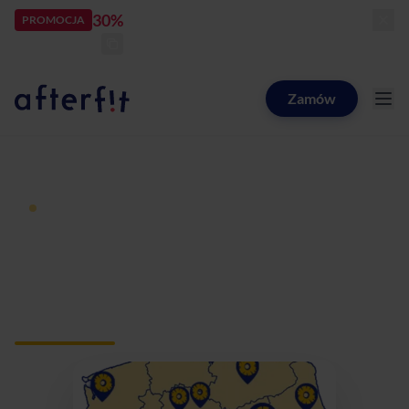
30%
rabatu
PROMOCJA
kod:
LATOZNAMI
zostało:
24
d
23
h
16
m
12
s
Zamów
Catering dietetyczny Afterfit
Dieta pudełkowa z dostawą
Catering dietetyczny
Borowa