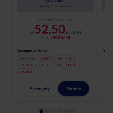
do wyboru dziennie
od 75,00 zł / dzień
52,50
od
zł / dzień
Kod:
LATOZNAMI
Dostępne warianty:
Dostęp
LOW CARB
NO MEAT
NISKI INDEKS
NO M
LESS GLUTEN&LACTOSE
FIT
CLASSIC
LESS
ROUTINE
Szczegóły
Zamów