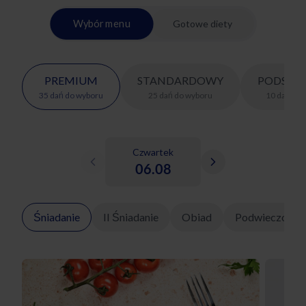
Wybór menu
Gotowe diety
PREMIUM
STANDARDOWY
PODSTA
35
dań
do wyboru
25
dań
do wyboru
10
dań
do 
Czwartek
06.08
Śniadanie
II Śniadanie
Obiad
Podwieczorek