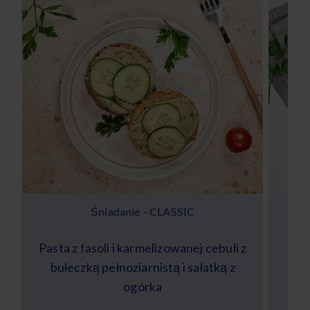
Śniadanie - CLASSIC
Pasta z fasoli i karmelizowanej cebuli z
bułeczką pełnoziarnistą i sałatką z
s
ogórka