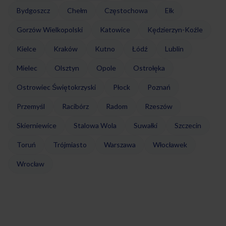
Bydgoszcz
Chełm
Częstochowa
Ełk
Gorzów Wielkopolski
Katowice
Kędzierzyn-Koźle
Kielce
Kraków
Kutno
Łódź
Lublin
Mielec
Olsztyn
Opole
Ostrołęka
Ostrowiec Świętokrzyski
Płock
Poznań
Przemyśl
Racibórz
Radom
Rzeszów
Skierniewice
Stalowa Wola
Suwałki
Szczecin
Toruń
Trójmiasto
Warszawa
Włocławek
Wrocław