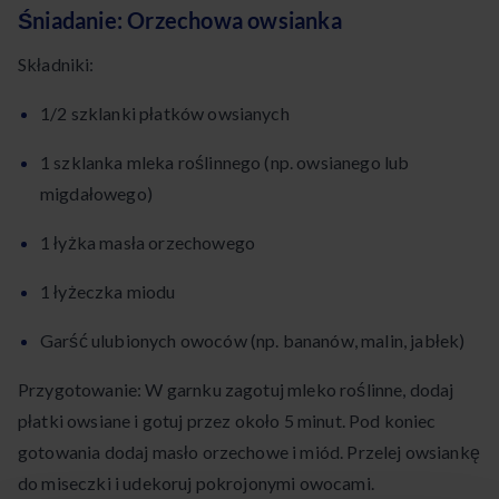
Śniadanie: Orzechowa owsianka
Składniki:
1/2 szklanki płatków owsianych
1 szklanka mleka roślinnego (np. owsianego lub
migdałowego)
1 łyżka masła orzechowego
1 łyżeczka miodu
Garść ulubionych owoców (np. bananów, malin, jabłek)
Przygotowanie: W garnku zagotuj mleko roślinne, dodaj
płatki owsiane i gotuj przez około 5 minut. Pod koniec
gotowania dodaj masło orzechowe i miód. Przelej owsiankę
do miseczki i udekoruj pokrojonymi owocami.