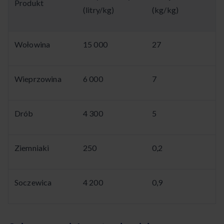
Produkt
(litry/kg)
(kg/kg)
Wołowina
15 000
27
Wieprzowina
6 000
7
Drób
4 300
5
Ziemniaki
250
0,2
Soczewica
4 200
0,9