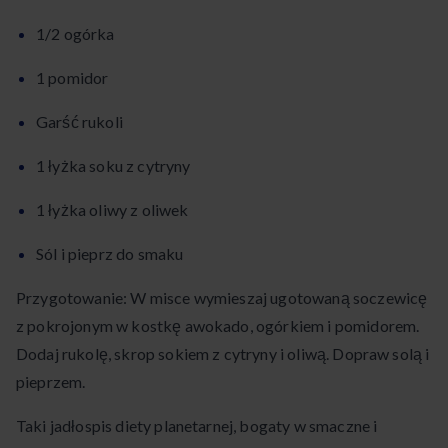
1/2 ogórka
1 pomidor
Garść rukoli
1 łyżka soku z cytryny
1 łyżka oliwy z oliwek
Sól i pieprz do smaku
Przygotowanie: W misce wymieszaj ugotowaną soczewicę
z pokrojonym w kostkę awokado, ogórkiem i pomidorem.
Dodaj rukolę, skrop sokiem z cytryny i oliwą. Dopraw solą i
pieprzem.
Taki jadłospis diety planetarnej, bogaty w smaczne i