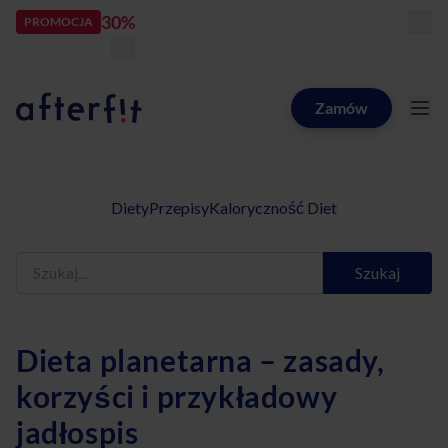
30%
rabatu
PROMOCJA
kod:
LATOZNAMI
zostało:
25
d
09
h
55
m
58
s
Zamów
Catering dietetyczny Afterfit
Diety
Przepisy
Kaloryczność Diet
Szukaj
Dieta planetarna – zasady,
korzyści i przykładowy
jadłospis