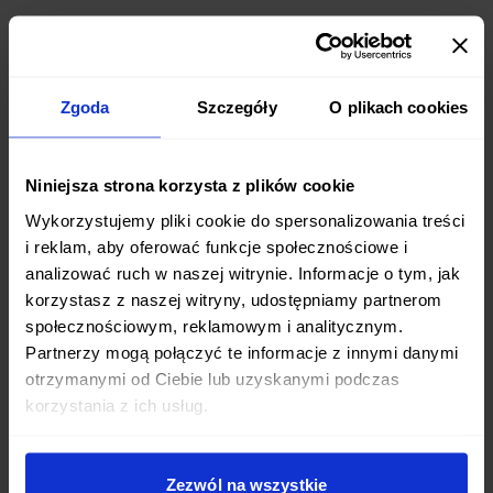
Lunch: Tosty z halloumi i szpinakiem
Składniki:
Zgoda
Szczegóły
O plikach cookies
2 kromki pełnoziarnistego chleba
100 g sera halloumi
Niniejsza strona korzysta z plików cookie
Wykorzystujemy pliki cookie do spersonalizowania treści
Garść świeżego szpinaku
i reklam, aby oferować funkcje społecznościowe i
analizować ruch w naszej witrynie. Informacje o tym, jak
1/2 czerwonej papryki
korzystasz z naszej witryny, udostępniamy partnerom
społecznościowym, reklamowym i analitycznym.
1 łyżka oliwy z oliwek
Partnerzy mogą połączyć te informacje z innymi danymi
Szczypta soli i pieprzu
otrzymanymi od Ciebie lub uzyskanymi podczas
korzystania z ich usług.
Przygotowanie: Rozgrzej patelnię z odrobiną oliwy. Pokrój
ser halloumi w plastry i obsmaż z obu stron do
Zezwól na wszystkie
zarumienienia. Opiecz kromki chleba w tosterze. Na każdej