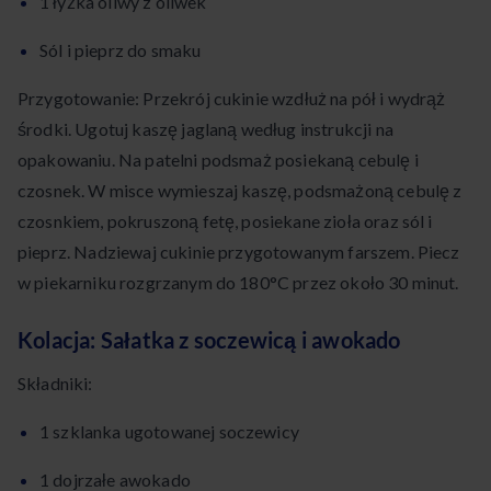
1 łyżka oliwy z oliwek
Sól i pieprz do smaku
Przygotowanie: Przekrój cukinie wzdłuż na pół i wydrąż
środki. Ugotuj kaszę jaglaną według instrukcji na
opakowaniu. Na patelni podsmaż posiekaną cebulę i
czosnek. W misce wymieszaj kaszę, podsmażoną cebulę z
czosnkiem, pokruszoną fetę, posiekane zioła oraz sól i
pieprz. Nadziewaj cukinie przygotowanym farszem. Piecz
w piekarniku rozgrzanym do 180°C przez około 30 minut.
Kolacja: Sałatka z soczewicą i awokado
Składniki:
1 szklanka ugotowanej soczewicy
1 dojrzałe awokado