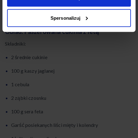
kromce połóż garść szpinaku, plastry sera halloumi i
pokrojoną w paski paprykę. Dopraw solą i pieprzem.
Spersonalizuj
Obiad: Faszerowana cukinia z fetą
Składniki:
2 średnie cukinie
100 g kaszy jaglanej
1 cebula
2 ząbki czosnku
100 g sera feta
Garść posiekanych liści mięty i kolendry