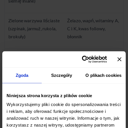
siemię lniane)
Zielone warzywa liściaste
Żelazo, wapń, witaminy A,
(szpinak, jarmuż, rukola,
C i K, kwas foliowy,
brokuły)
błonnik
Produkty sojowe (tofu,
Białko, wapń (jeśli
tempeh, mleko sojowe,
wzbogacane), żelazo,
jogurty sojowe)
izoflawony
Zgoda
Szczegóły
O plikach cookies
Niniejsza strona korzysta z plików cookie
Włączenie tych produktów do codziennej diety
Wykorzystujemy pliki cookie do spersonalizowania treści
wegetariańskiej pomaga zapewnić organizmowi
i reklam, aby oferować funkcje społecznościowe i
różnorodne składniki odżywcze i zminimalizować ryzyko
analizować ruch w naszej witrynie. Informacje o tym, jak
niedoborów.
korzystasz z naszej witryny, udostępniamy partnerom