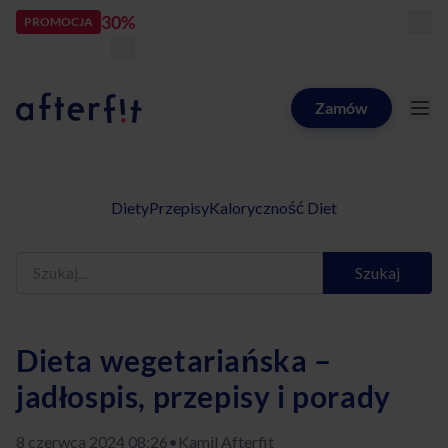
30%
rabatu
PROMOCJA
kod:
LATOZNAMI
zostało:
24
d
20
h
24
m
44
s
Zamów
Catering dietetyczny Afterfit
Diety
Przepisy
Kaloryczność Diet
Szukaj
Dieta wegetariańska –
jadłospis, przepisy i porady
8 czerwca 2024 08:26
•
Kamil Afterfit