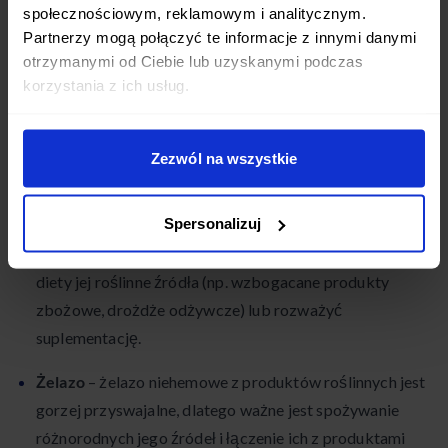
społecznościowym, reklamowym i analitycznym.
Niedobory i jak ich unikać
Partnerzy mogą połączyć te informacje z innymi danymi
otrzymanymi od Ciebie lub uzyskanymi podczas
Choć dobrze zaplanowana dieta wegetariańska może
korzystania z ich usług.
dostarczyć wszystkich niezbędnych składników
odżywczych, ważne jest, aby być świadomym
potencjalnych niedoborów i aktywnie im przeciwdziałać.
Zezwól na wszystkie
Najczęstsze niedobory wśród wegetarian to:
Spersonalizuj
Witamina B12
– występuje głównie w produktach
zwierzęcych, dlatego wegetarianie powinni włączać do
diety jej roślinne źródła (np. wzbogacane produkty
zbożowe, drożdże odżywcze) lub rozważyć
suplementację.
Żelazo
– żelazo niehemowe z produktów roślinnych jest
gorzej przyswajalne, dlatego ważne jest spożywanie
różnorodnych jego źródeł i łączenie ich z produktami