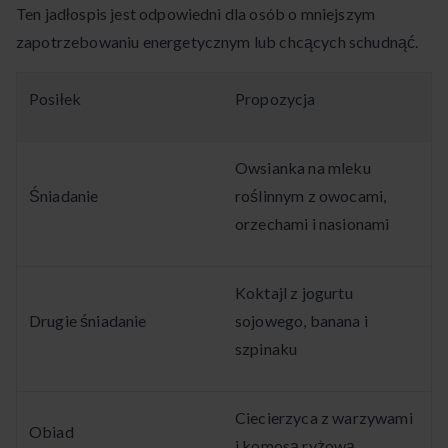
Ten jadłospis jest odpowiedni dla osób o mniejszym
zapotrzebowaniu energetycznym lub chcących schudnąć.
Posiłek
Propozycja
Owsianka na mleku
Śniadanie
roślinnym z owocami,
orzechami i nasionami
Koktajl z jogurtu
Drugie śniadanie
sojowego, banana i
szpinaku
Ciecierzyca z warzywami
Obiad
i komosą ryżową