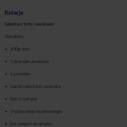
Kolacje
Sałatka z tofu i awokado
Składniki:
200g tofu
1 dojrzałe awokado
1 pomidor
Garść rukoli lub szpinaku
Sok z cytryny
1 łyżka oleju sezamowego
Sól i pieprz do smaku