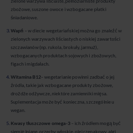
zielone warzywa liściaste, pełnoziarniste produkty
zbożowe, suszone owoce i wzbogacane płatki
śniadaniowe.
Wapń
– w diecie wegetariańskiej można go znaleźć w
zielonych warzywach liściastych o niskiej zawartości
szczawianów (np. rukola, brokuły, jarmuż),
wzbogacanych produktach sojowych i zbożowych,
figach i migdałach.
Witamina B12
– wegetarianie powinni zadbać o jej
źródła, takie jak wzbogacane produkty zbożowe,
drożdże odżywcze, niektóre zamienniki mięsa.
Suplementacja może być konieczna, szczególnie u
wegan.
Kwasy tłuszczowe omega-3
– ich źródłem mogą być
siemię lniane, orzechy włoskie, olej rzepakowy, algi