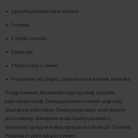
1 puszka pomidorów krojonych
1 cebula
2 ząbki czosnku
1 papryka
1 łyżka oliwy z oliwek
Przyprawy: sól, pieprz, papryka ostra, kminek, kolendra
Przygotowanie: Na patelni rozgrzej oliwę i zeszklij
pokrojoną cebulę. Dodaj posiekany czosnek i paprykę,
smaż przez kilka minut. Dodaj przyprawy i smaż jeszcze
przez minutę. Następnie dodaj fasolę i pomidory,
wymieszaj i gotuj na małym ogniu przez około 20-25 minut.
Podawaj z ryżem lub pieczywem.