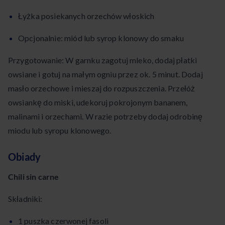
Łyżka posiekanych orzechów włoskich
Opcjonalnie: miód lub syrop klonowy do smaku
Przygotowanie: W garnku zagotuj mleko, dodaj płatki
owsiane i gotuj na małym ogniu przez ok. 5 minut. Dodaj
masło orzechowe i mieszaj do rozpuszczenia. Przełóż
owsiankę do miski, udekoruj pokrojonym bananem,
malinami i orzechami. W razie potrzeby dodaj odrobinę
miodu lub syropu klonowego.
Obiady
Chili sin carne
Składniki:
1 puszka czerwonej fasoli