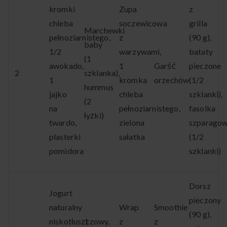
kromki
Zupa
z
chleba
soczewicowa
grilla
Marchewki
pełnoziarnistego,
z
(90 g),
baby
1/2
warzywami,
bataty
(1
awokado,
1
Garść
pieczone
2
szklanka),
1
kromka
orzechów
(1/2
hummus
jajko
chleba
szklanki),
(2
na
pełnoziarnistego,
fasolka
łyżki)
twardo,
zielona
szparago
plasterki
sałatka
(1/2
pomidora
szklanki)
Dorsz
Jogurt
pieczony
naturalny
Wrap
Smoothie
(90 g),
niskotłuszczowy,
1
z
z