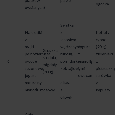
płatków
parze
ogórka
owsianych)
Sałatka
Naleśniki
z
Kotlety
z
łososiem
rybne
mąki
wędzonym,
Jogurt
(90 g),
Gruszka
pełnoziarnistej,
rukolą,
z
ziemniaki
średnia,
6
owoce
pomidorkami
granolą
z
migdały
sezonowe,
koktajlowymi
i
pietruszką
(20 g)
jogurt
i
owocami
surówka
naturalny
oliwą
z
niskotłuszczowy
z
kapusty
oliwek
Chia