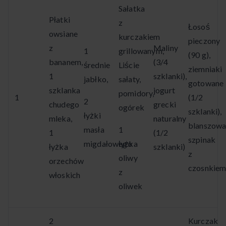
Sałatka
Płatki
z
Łosoś
owsiane
kurczakiem
pieczony
z
Maliny
1
grillowanym,
(90 g),
bananem,
(3/4
średnie
Liście
ziemniaki
1
szklanki),
jabłko,
sałaty,
gotowane
szklanka
jogurt
pomidory,
1
(1/2
2
chudego
grecki
ogórek
szklanki),
łyżki
mleka,
naturalny
blanszow
masła
1
1
(1/2
szpinak
migdałowego
łyżka
łyżka
szklanki)
z
oliwy
orzechów
czosnkie
z
włoskich
oliwek
2
Kurczak