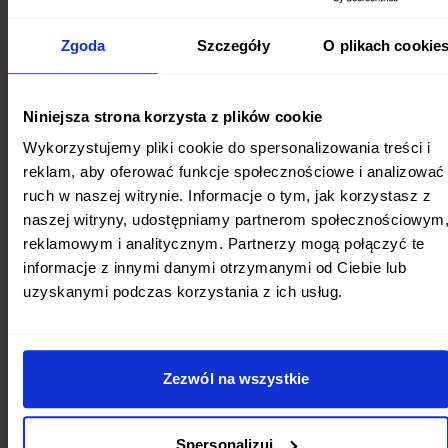
możliwości dalszej redukcji do 1500 mg dla osiągnięcia
Zgoda
Szczegóły
O plikach cookie
jeszcze lepszych efektów. Dieta promuje produkty bogate
w potas, wapń i magnez – minerały kluczowe dla regulacji
ciśnienia krwi. Ogranicza się również spożycie tłuszczów
Niniejsza strona korzysta z plików cookie
nasyconych, produktów wysoko przetworzonych oraz
Wykorzystujemy pliki cookie do spersonalizowania treści i
słodyczy do maksymalnie 5 porcji tygodniowo.
reklam, aby oferować funkcje społecznościowe i analizować
ruch w naszej witrynie. Informacje o tym, jak korzystasz z
Przekąski w diecie DASH powinny być starannie dobrane,
naszej witryny, udostępniamy partnerom społecznościowym
aby wspierać główne cele żywieniowe.
Zalecane opcje
reklamowym i analitycznym. Partnerzy mogą połączyć te
obejmują świeże owoce z orzechami, warzywa z
informacje z innymi danymi otrzymanymi od Ciebie lub
uzyskanymi podczas korzystania z ich usług.
hummusem, jogurt naturalny z owocami oraz niesolone
mieszanki orzechów.
Szczególnie wartościowe są
kombinacje, które łączą błonnik z białkiem, takie jak
jabłko z masłem migdałowym czy marchewki z hummusem.
Zezwól na wszystkie
Przekąski powinny dostarczać składników odżywczych,
unikając jednocześnie nadmiaru sodu. Suszone owoce bez
Spersonalizuj