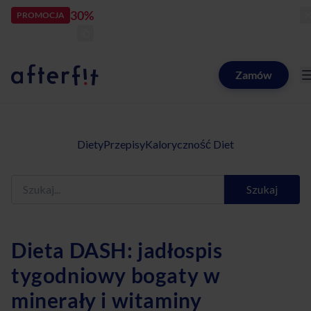
30%
rabatu
PROMOCJA
kod:
LATOZNAMI
zostało:
21
d
08
h
37
m
03
s
Zamów
Catering dietetyczny Afterfit
Diety
Przepisy
Kaloryczność Diet
Szukaj
Dieta DASH: jadłospis
tygodniowy bogaty w
minerały i witaminy