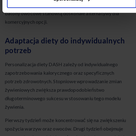
dodatku cukru, koktajle owocowo-warzywne oraz domowe
batony owocowe stanowią doskonałe alternatywy dla
komercyjnych opcji.
Adaptacja diety do indywidualnych
potrzeb
Personalizacja diety DASH zależy od indywidualnego
zapotrzebowania kalorycznego oraz specyficznych
potrzeb zdrowotnych. Stopniowe wprowadzanie zmian
żywieniowych zwiększa prawdopodobieństwo
długoterminowego sukcesu w stosowaniu tego modelu
żywienia.
Pierwszy tydzień może koncentrować się na zwiększeniu
spożycia warzyw oraz owoców. Drugi tydzień obejmuje