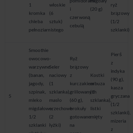
pomidorami
migdały
1
włoskie
ryż
i
(20 g)
kromka
(6
brązowy
czerwoną
chleba
sztuk)
(1/2
cebulą
pełnoziarnistego
szklanki)
Smoothie
Pierś
owocowo-
Ryż
z
warzywne
Seler
brązowy
indyka
(banan,
naciowy
z
Kostki
(90 g),
jagody,
(1
kurczakiem
arbuza
kasza
szpinak,
szklanka),
grillowanych
(1
5
gryczana
mleko
masło
(60 g),
szklanka),
(1/2
migdałowe,
orzechowe
brokuły
listki
szklanki),
1/2
(2
gotowane
mięty
mizeria
szklanki
łyżki)
na
z