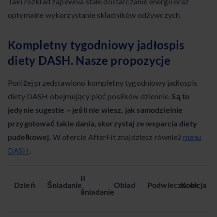
Taki rozkład zapewnia stałe dostarczanie energii oraz
optymalne wykorzystanie składników odżywczych.
Kompletny tygodniowy jadłospis
diety DASH. Nasze propozycje
Poniżej przedstawiono kompletny tygodniowy jadłospis
diety DASH obejmujący pięć posiłków dziennie.
Są to
jedynie sugestie – jeśli nie wiesz, jak samodzielnie
przygotować takie dania, skorzystaj ze wsparcia diety
pudełkowej.
W ofercie AfterFit znajdziesz również
menu
DASH
.
II
Dzień
Śniadanie
Obiad
Podwieczorek
Kolacja
śniadanie