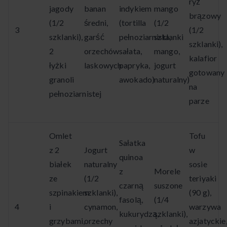
ryż
jagody
banan
indykiem
mango
brązowy
(1/2
średni,
(tortilla
(1/2
3
(1/2
szklanki),
garść
pełnoziarnista,
szklanki
szklanki),
2
orzechów
sałata,
mango,
kalafior
łyżki
laskowych
papryka,
jogurt
gotowany
granoli
awokado)
naturalny)
na
pełnoziarnistej
parze
Omlet
Tofu
Sałatka
z 2
Jogurt
w
quinoa
białek
naturalny
sosie
z
Morele
ze
(1/2
teriyaki
czarną
suszone
szpinakiem
szklanki),
(90 g),
fasolą,
(1/4
4
i
cynamon,
warzywa
kukurydzą,
szklanki),
grzybami,
orzechy
azjatyckie