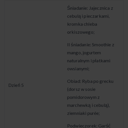
Śniadanie: Jajecznica z
cebulą i pieczarkami,
kromka chleba
orkiszowego;
II śniadanie: Smoothie z
mango, jogurtem
naturalnym i płatkami
owsianymi;
Obiad: Ryba po grecku
Dzień 5
(dorsz w sosie
pomidorowym z
marchewką i cebulą),
ziemniaki purée;
Podwieczorek: Garść