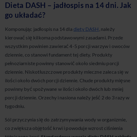
Dieta DASH – jadłospis na 14 dni. Jak
go układać?
Komponując jadłospis na 14 dla
diety DASH
, należy
kierować się kilkoma podstawowymi zasadami. Przede
wszystkim powinien zawierać 4-5 porcji warzyw i owoców
dziennie, co stanowi fundament tej diety. Produkty
pełnoziarniste powinny stanowić około siedmiu porcji
dziennie. Niskotłuszczowe produkty mleczne zaleca się w
ilości około dwóch porcji dziennie. Chude produkty mięsne
powinny być spożywane w ilości około dwóch lub mniej
porcji dziennie. Orzechy i nasiona należy jeść 2 do 3 razy w
tygodniu.
Sól przyczynia się do zatrzymywania wody w organizmie,
co zwiększa objętość krwi i powoduje wzrost ciśnienia
tętniczego krwi.
Standardowa wersja diety DASH zakłada