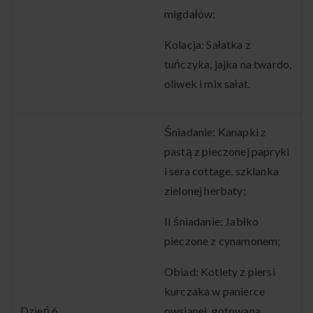
migdałów;
Kolacja: Sałatka z
tuńczyka, jajka na twardo,
oliwek i mix sałat.
Śniadanie: Kanapki z
pastą z pieczonej papryki
i sera cottage, szklanka
zielonej herbaty;
II śniadanie: Jabłko
pieczone z cynamonem;
Obiad: Kotlety z piersi
kurczaka w panierce
Dzień 6
owsianej, gotowana