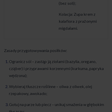
(bez soli);
Kolacja: Zupa krem z
kalafiora z prażonymi
migdałami.
Zasady przygotowywania posiłków:
Ogranicz sól – zastąp ją ziołami (bazylia, oregano,
cząber) i przyprawami korzennymi (kurkuma, papryka
wędzona);
Wybieraj tłuszcze roślinne – oliwa z oliwek, olej
rzepakowy, awokado;
Gotuj na parze lub piecz – unikaj smażenia w głębokim
tłuszczu;