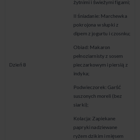
żytnimi i świeżymi figami;
II śniadanie: Marchewka
pokrojona w słupki z
dipem z jogurtu i czosnku;
Obiad: Makaron
pełnoziarnisty z sosem
Dzień 8
pieczarkowym i piersią z
indyka;
Podwieczorek: Garść
suszonych moreli (bez
siarki);
Kolacja: Zapiekane
papryki nadziewane
ryżem dzikim i mięsem