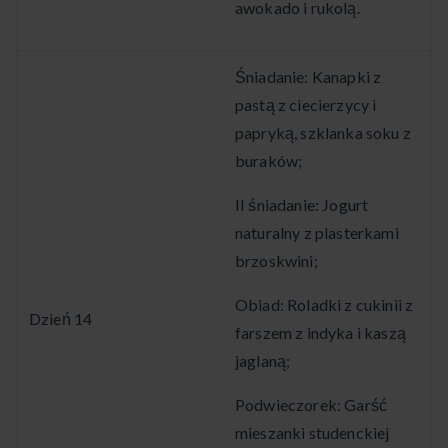
awokado i rukolą.
Śniadanie: Kanapki z
pastą z ciecierzycy i
papryką, szklanka soku z
buraków;
II śniadanie: Jogurt
naturalny z plasterkami
brzoskwini;
Obiad: Roladki z cukinii z
Dzień 14
farszem z indyka i kaszą
jaglaną;
Podwieczorek: Garść
mieszanki studenckiej