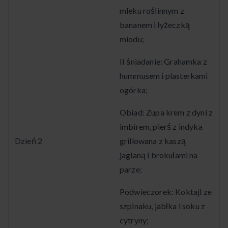
mleku roślinnym z
bananem i łyżeczką
miodu;
II śniadanie: Grahamka z
hummusem i plasterkami
ogórka;
Obiad: Zupa krem z dyni z
imbirem, pierś z indyka
Dzień 2
grillowana z kaszą
jaglaną i brokułami na
parze;
Podwieczorek: Koktajl ze
szpinaku, jabłka i soku z
cytryny;