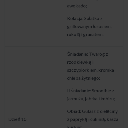
awokado;
Kolacja: Sałatka z
grillowanym łososiem,
rukolą i granatem.
Śniadanie: Twaróg z
rzodkiewką i
szczypiorkiem, kromka
chleba żytniego;
II śniadanie: Smoothie z
jarmużu, jabłka i imbiru;
Obiad: Gulasz z cielęciny
Dzień 10
z papryką i cukinią, kasza
kuskus;