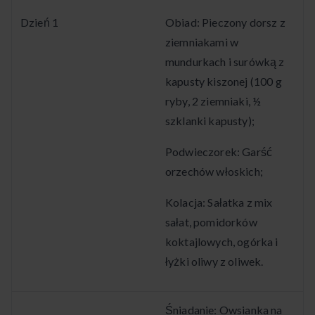
Dzień 1
Obiad: Pieczony dorsz z
ziemniakami w
mundurkach i surówką z
kapusty kiszonej (100 g
ryby, 2 ziemniaki, ½
szklanki kapusty);
Podwieczorek: Garść
orzechów włoskich;
Kolacja: Sałatka z mix
sałat, pomidorków
koktajlowych, ogórka i
łyżki oliwy z oliwek.
Śniadanie: Owsianka na