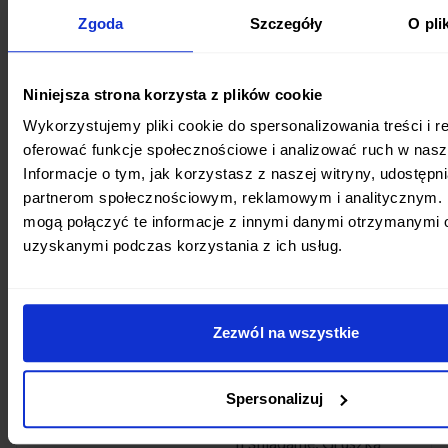
Obiad: Duszona pierś z
Zgoda
Szczegóły
O pli
Dzień 11
kurczaka w sosie curry,
ryż basmati, gotowany
Niniejsza strona korzysta z plików cookie
szpinak;
Wykorzystujemy pliki cookie do spersonalizowania treści i r
Podwieczorek: Koktajl z
oferować funkcje społecznościowe i analizować ruch w nasze
maślanki i truskawek;
Informacje o tym, jak korzystasz z naszej witryny, udostęp
partnerom społecznościowym, reklamowym i analitycznym. 
Kolacja: Sałatka z
mogą połączyć te informacje z innymi danymi otrzymanymi o
ciecierzycy, ogórka
uzyskanymi podczas korzystania z ich usług.
kiszonego i kolendry.
Zezwól na wszystkie
Śniadanie: Jajko na
miękko, chleb razowy z
pastą z pieczonej cukinii;
Spersonalizuj
II śniadanie: Gruszka