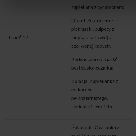
zapiekana z cynamonem;
Obiad: Zupa krem z
pietruszki, pulpety z
Dzień 12
indyka z surówką z
czerwonej kapusty;
Podwieczorek: Garść
pestek słonecznika;
Kolacja: Zapiekanka z
makaronu
pełnoziarnistego,
szpinaku i sera feta.
Śniadanie: Owsianka z
mlekiem kokosowym,