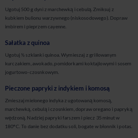
Ugotuj 500 g dyni z marchewką i cebulą. Zmiksuj z
kubkiem bulionu warzywnego (niskosodowego). Dopraw
imbirem i pieprzem cayenne.
Sałatka z quinoa
Ugotuj ½ szklanki quinoa. Wymieszaj z grillowanym
kurczakiem, awokado, pomidorkami koktajlowymi i sosem
jogurtowo-czosnkowym.
Pieczone papryki z indykiem i komosą
Zmieszaj mielonego indyka z ugotowaną komosą,
marchewką, cebulą i czosnkiem, dopraw oregano i papryką
wędzoną. Nadziej papryki farszem i piecz 35 minut w
180°C. To danie bez dodatku soli, bogate w błonnik i potas.