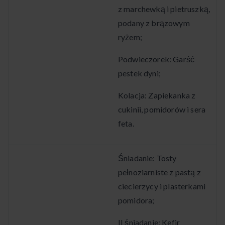
z marchewką i pietruszką,
podany z brązowym
ryżem;
Podwieczorek: Garść
pestek dyni;
Kolacja: Zapiekanka z
cukinii, pomidorów i sera
feta.
Śniadanie: Tosty
pełnoziarniste z pastą z
ciecierzycy i plasterkami
pomidora;
II śniadanie: Kefir