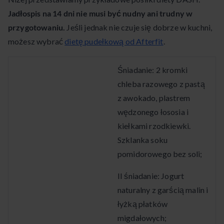
Jadłospis na 14 dni nie musi być nudny ani trudny w
przygotowaniu.
Jeśli jednak nie czuje się dobrze w kuchni,
możesz wybrać
dietę pudełkową od Afterfit
.
Śniadanie: 2 kromki
chleba razowego z pastą
z awokado, plastrem
wędzonego łososia i
kiełkami rzodkiewki.
Szklanka soku
pomidorowego bez soli;
II śniadanie: Jogurt
naturalny z garścią malin i
łyżką płatków
migdałowych;