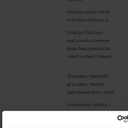
Podwieczorek: Garść
orzechów nerkowca;
Kolacja: Pieczone
warzywa korzeniowe
(marchew, pietruszka,
seler) z oliwą i ziołami.
Śniadanie: Naleśniki
gryczane z musem
jagodowym (bez cukru);
II śniadanie: Sałatka z
pomidora, mozzarelli light
i bazylii;