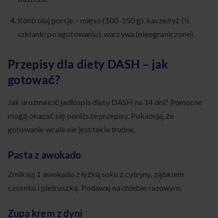
Kontroluj porcje – mięso (100-150 g), kasze/ryż (½
szklanki po ugotowaniu), warzywa (nieograniczone).
Przepisy dla diety DASH – jak
gotować?
Jak urozmaicić jadłospis diety DASH na 14 dni? Pomocne
mogą okazać się poniższe przepisy. Pokazują, że
gotowanie wcale nie jest takie trudne.
Pasta z awokado
Zmiksuj 1 awokado z łyżką soku z cytryny, ząbkiem
czosnku i pietruszką. Podawaj na chlebie razowym.
Zupa krem z dyni