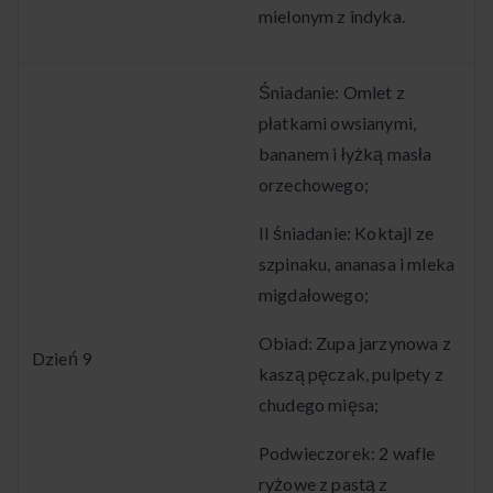
mielonym z indyka.
Śniadanie: Omlet z
płatkami owsianymi,
bananem i łyżką masła
orzechowego;
II śniadanie: Koktajl ze
szpinaku, ananasa i mleka
migdałowego;
Obiad: Zupa jarzynowa z
Dzień 9
kaszą pęczak, pulpety z
chudego mięsa;
Podwieczorek: 2 wafle
ryżowe z pastą z