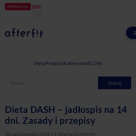
30%
rabatu
PROMOCJA
kod:
LATOZNAMI
zost
Catering dietetyczny Afterfit
Diety
Przepisy
Kaloryczność Diet
Szukaj
Dieta DASH – jadłospis na 14
dni. Zasady i przepisy
28 października 2025 11:00
•
Kamil Afterfit