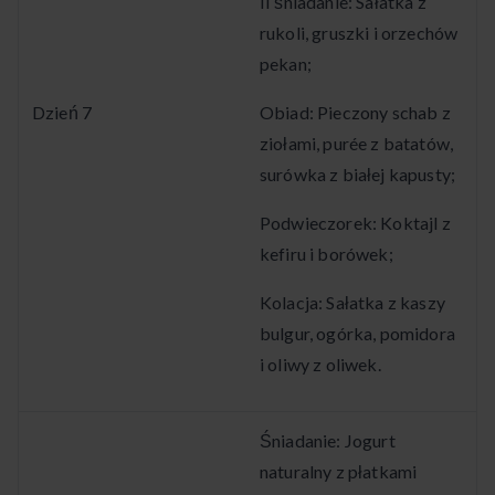
II śniadanie: Sałatka z
rukoli, gruszki i orzechów
pekan;
Dzień 7
Obiad: Pieczony schab z
ziołami, purée z batatów,
surówka z białej kapusty;
Podwieczorek: Koktajl z
kefiru i borówek;
Kolacja: Sałatka z kaszy
bulgur, ogórka, pomidora
i oliwy z oliwek.
Śniadanie: Jogurt
naturalny z płatkami