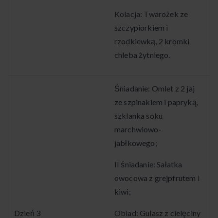
Kolacja: Twarożek ze
szczypiorkiem i
rzodkiewką, 2 kromki
chleba żytniego.
Śniadanie: Omlet z 2 jaj
ze szpinakiem i papryką,
szklanka soku
marchwiowo-
jabłkowego;
II śniadanie: Sałatka
owocowa z grejpfrutem i
kiwi;
Dzień 3
Obiad: Gulasz z cielęciny