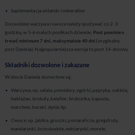
Suplementacja witamin i minerałów
Dozwolone warzywa i owoce należy spożywać co 2-3
godziny, w 5-6 małych posiłkach dziennie.
Post powinien
trwać minimum 7 dni, maksymalnie 40 dni
(oryginalny
post Daniela). Najpopularniejsza wersja to post 14-dniowy.
Składniki dozwolone i zakazane
W diecie Daniela dozwolone są:
Warzywa, np. sałata, pomidory, ogórki, papryka, cukinia,
bakłażan, brokuły, kalafior, brukselka, kapusta,
marchew, buraki, dynia itp.
Owoce, np. jabłka, gruszki, pomarańcze, grejpfruty,
mandarynki, brzoskwinie, nektarynki, morele,