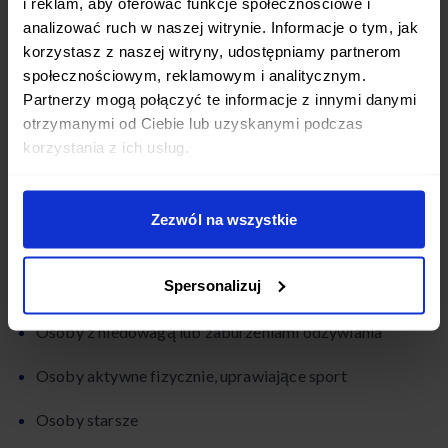
i reklam, aby oferować funkcje społecznościowe i
analizować ruch w naszej witrynie. Informacje o tym, jak
ewentualna suplementacja podczas postu.
korzystasz z naszej witryny, udostępniamy partnerom
społecznościowym, reklamowym i analitycznym.
Przeciwwskazania do stosowania
Partnerzy mogą połączyć te informacje z innymi danymi
Diety Daniela
otrzymanymi od Ciebie lub uzyskanymi podczas
korzystania z ich usług.
Post Daniela nie jest odpowiedni dla każdego. Istnieją
przeciwwskazania do jego stosowania.
Zezwól na wszystkie
Kto nie powinien stosować Diety Daniela?
Spersonalizuj
Diety opartej na poście Daniela nie powinny stosować:
Osoby z niedowagą lub zaburzeniami odżywiania
Osoby aktywne fizycznie, uprawiające sport
Osoby starsze