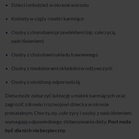
Dzieci i młodzież w okresie wzrostu
Kobiety w ciąży i matki karmiące
Osoby z chorobami przewlekłymi (np. cukrzycą,
nadciśnieniem)
Osoby z chorobami układu trawiennego
Osoby z niedoborami składników odżywczych
Osoby z obniżoną odpornością
Dieta może zaburzyć laktację u matek karmiących oraz
zagrozić zdrowiu i rozwojowi dziecka w okresie
prenatalnym. Chorzy, np. cukrzycy i osoby z nadciśnieniem,
wymagają odpowiedniego zbilansowania diety.
Post może
być dla nich niebezpieczny
.