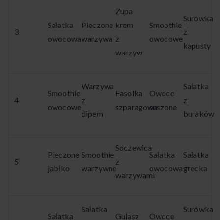
Zupa
Surówka
Sałatka
Pieczone
krem
Smoothie
3
z
owocowa
warzywa
z
owocowe
kapusty
warzyw
Warzywa
Sałatka
Smoothie
Fasolka
Owoce
4
z
z
owocowe
szparagowa
suszone
dipem
buraków
Soczewica
Pieczone
Smoothie
Sałatka
Sałatka
5
z
jabłko
warzywne
owocowa
grecka
warzywami
Sałatka
Surówka
Sałatka
Gulasz
Owoce