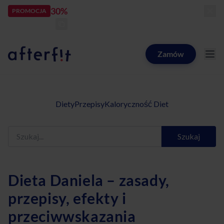
30%
rabatu
PROMOCJA
kod:
LATOZNAMI
zostało:
24
d
11
h
38
m
51
s
Zamów
Catering dietetyczny Afterfit
Diety
Przepisy
Kaloryczność Diet
Szukaj
Dieta Daniela – zasady,
przepisy, efekty i
przeciwwskazania