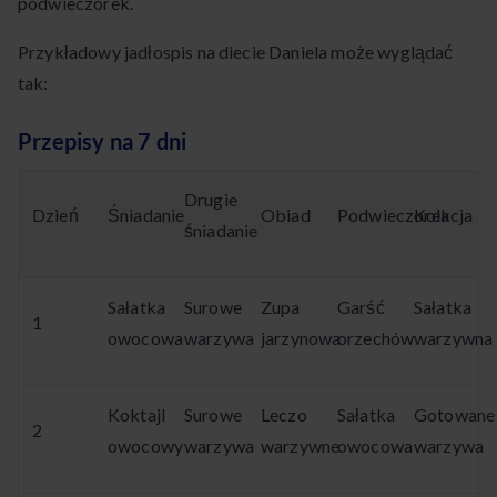
podwieczorek.
Przykładowy jadłospis na diecie Daniela może wyglądać
tak:
Przepisy na 7 dni
Drugie
Dzień
Śniadanie
Obiad
Podwieczorek
Kolacja
śniadanie
Sałatka
Surowe
Zupa
Garść
Sałatka
1
owocowa
warzywa
jarzynowa
orzechów
warzywna
Koktajl
Surowe
Leczo
Sałatka
Gotowane
2
owocowy
warzywa
warzywne
owocowa
warzywa