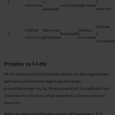
6
z
z
owocowa
warzywny
jagodowe
awokado
marchwi
Szpinak
Koktajl
Warzywa
Sałatka
7
Ratatouille
z
owocowy
grillowane
owocowa
czosnkie
Przepisy na 14 dni
W 14-dniowym poście Daniela układa się dwa tygodniowe
jadłospisy podobne do tego tygodniowego
przedstawionego wyżej. Należy pamiętać, by jadłospis był
urozmaicony i dostarczał jak najwięcej różnych warzyw i
owoców.
Podczas diety post Daniela należy pić minimum 1,5-2