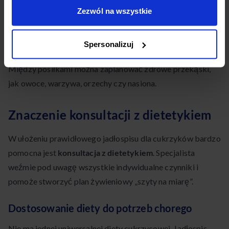
oliwą
Zezwól na wszystkie
Pełnoziarnista tortilla
Spersonalizuj
Jogurt naturalny z jagodami
Między posiłkami można zaplanować zdrowe przekąski,
jak owoce, warzywa, orzechy czy nasiona.
Znaczenie konsultacji z dietetykiem
W ułożeniu prawidłowego jadłospisu dla cukrzyków bardzo
pomocna jest
konsultacja z dietetykiem
. Specjalista
weźmie pod uwagę wszystkie indywidualne czynniki i
pomoże stworzyć plan żywieniowy „szyty na miarę”.
Dostosowanie diety do potrzeb chorego
Nie ma jednej uniwersalnej diety cukrzycowej. Jadłospis