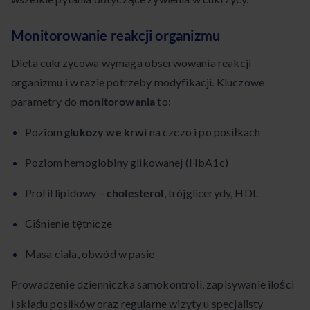
Monitorowanie reakcji organizmu
Dieta cukrzycowa wymaga obserwowania reakcji
organizmu i w razie potrzeby modyfikacji. Kluczowe
parametry do
monitorowania
to:
Poziom
glukozy we krwi
na czczo i po posiłkach
Poziom hemoglobiny glikowanej (HbA1c)
Profil lipidowy –
cholesterol
, trójglicerydy, HDL
Ciśnienie tętnicze
Masa ciała, obwód w pasie
Prowadzenie dzienniczka samokontroli, zapisywanie ilości
i składu posiłków oraz regularne wizyty u specjalisty