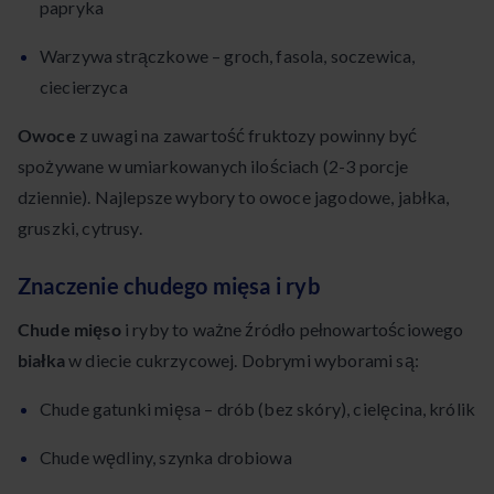
papryka
Warzywa strączkowe – groch, fasola, soczewica,
ciecierzyca
Owoce
z uwagi na zawartość fruktozy powinny być
spożywane w umiarkowanych ilościach (2-3 porcje
dziennie). Najlepsze wybory to owoce jagodowe, jabłka,
gruszki, cytrusy.
Znaczenie chudego mięsa i ryb
Chude mięso
i ryby to ważne źródło pełnowartościowego
białka
w diecie cukrzycowej. Dobrymi wyborami są:
Chude gatunki mięsa – drób (bez skóry), cielęcina, królik
Chude wędliny, szynka drobiowa