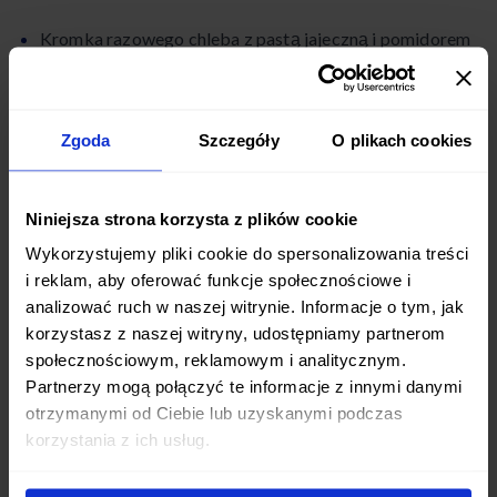
Kromka razowego chleba z pastą jajeczną i pomidorem
Herbata zielona
Zgoda
Szczegóły
O plikach cookies
Obiad
Zupa warzywna z soczewicą
Niniejsza strona korzysta z plików cookie
Grillowany kurczak z warzywami (brokuły, marchew,
Wykorzystujemy pliki cookie do spersonalizowania treści
papryka)
i reklam, aby oferować funkcje społecznościowe i
analizować ruch w naszej witrynie. Informacje o tym, jak
Kasza gryczana
korzystasz z naszej witryny, udostępniamy partnerom
społecznościowym, reklamowym i analitycznym.
Surówka z kapusty kiszonej
Partnerzy mogą połączyć te informacje z innymi danymi
otrzymanymi od Ciebie lub uzyskanymi podczas
Kolacja
korzystania z ich usług.
Sałatka z tuńczykiem, jajkiem, mieszanymi sałatami i