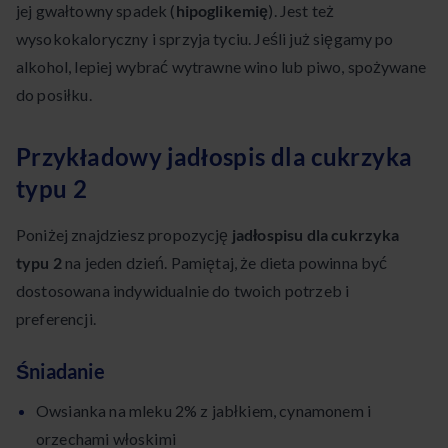
jej gwałtowny spadek (
hipoglikemię
). Jest też
wysokokaloryczny i sprzyja tyciu. Jeśli już sięgamy po
alkohol, lepiej wybrać wytrawne wino lub piwo, spożywane
do posiłku.
Przykładowy jadłospis dla cukrzyka
typu 2
Poniżej znajdziesz propozycję
jadłospisu dla cukrzyka
typu 2
na jeden dzień. Pamiętaj, że dieta powinna być
dostosowana indywidualnie do twoich potrzeb i
preferencji.
Śniadanie
Owsianka na mleku 2% z jabłkiem, cynamonem i
orzechami włoskimi