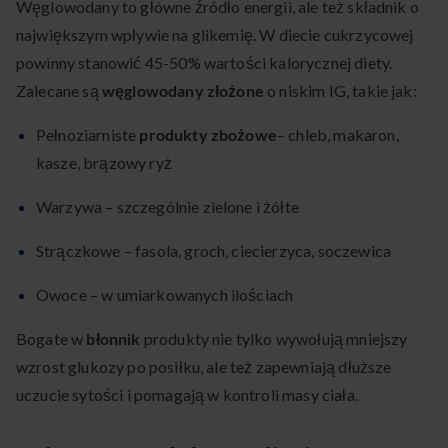
Węglowodany to główne źródło energii, ale też składnik o
największym wpływie na glikemię. W diecie cukrzycowej
powinny stanowić 45-50% wartości kalorycznej diety.
Zalecane są
węglowodany złożone
o niskim IG, takie jak:
Pełnoziarniste
produkty zbożowe
– chleb, makaron,
kasze, brązowy ryż
Warzywa – szczególnie zielone i żółte
Strączkowe – fasola, groch, ciecierzyca, soczewica
Owoce – w umiarkowanych ilościach
Bogate w
błonnik
produkty nie tylko wywołują mniejszy
wzrost glukozy po posiłku, ale też zapewniają dłuższe
uczucie sytości i pomagają w kontroli masy ciała.