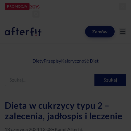
30%
rabatu
PROMOCJA
kod:
LATOZNAMI
zostało:
24
d
16
h
29
m
30
s
Zamów
Catering dietetyczny Afterfit
Diety
Przepisy
Kaloryczność Diet
Szukaj
Dieta w cukrzycy typu 2 –
zalecenia, jadłospis i leczenie
18 czerwca 2024 13:08
•
Kamil Afterfit