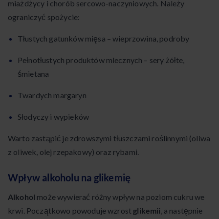
miażdżycy i chorób sercowo-naczyniowych. Należy
ograniczyć spożycie:
Tłustych gatunków mięsa – wieprzowina, podroby
Pełnotłustych produktów mlecznych – sery żółte,
śmietana
Twardych margaryn
Słodyczy i wypieków
Warto zastąpić je zdrowszymi tłuszczami roślinnymi (oliwa
z oliwek, olej rzepakowy) oraz rybami.
Wpływ alkoholu na glikemię
Alkohol
może wywierać różny wpływ na poziom cukru we
krwi. Początkowo powoduje wzrost
glikemii
, a następnie