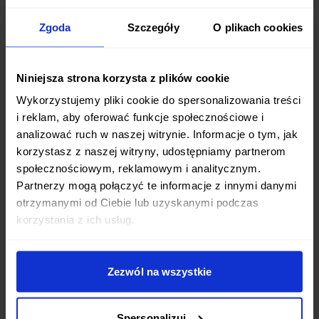
odtłuszczone produkty mleczne.
Zgoda
Szczegóły
O plikach cookies
Kamil Afterfit
Niniejsza strona korzysta z plików cookie
Wykorzystujemy pliki cookie do spersonalizowania treści
Dietetyk, ekspert żywieniowy Afterfit
i reklam, aby oferować funkcje społecznościowe i
KA
analizować ruch w naszej witrynie. Informacje o tym, jak
Ekspert w zakresie dietetyki klinicznej i
korzystasz z naszej witryny, udostępniamy partnerom
żywienia. Twórca wielu publikacji dotyczących
zdrowego trybu życia.
społecznościowym, reklamowym i analitycznym.
Partnerzy mogą połączyć te informacje z innymi danymi
otrzymanymi od Ciebie lub uzyskanymi podczas
korzystania z ich usług.
Zezwól na wszystkie
Powiązane posty
Spersonalizuj