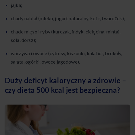
jajka;
chudy nabiał (mleko, jogurt naturalny, kefir, twarożek);
chude mięso i ryby (kurczak, indyk, cielęcina, mintaj,
sola, dorsz);
warzywa i owoce (cytrusy, kiszonki, kalafior, brokuły,
sałata, ogórki, owoce jagodowe).
Duży deficyt kaloryczny a zdrowie –
czy dieta 500 kcal jest bezpieczna?