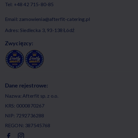
Tel:
+48 42 715-80-85
Email:
zamowienia@afterfit-catering.pl
Adres: Siedlecka 3, 93-138 Łódź
Zwycięzcy:
Dane rejestrowe:
Nazwa: Afterfit sp. z o.o.
KRS: 0000870267
NIP: 7292736288
REGON: 387545768