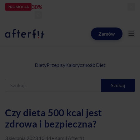
30%
rabatu
PROMOCJA
kod:
LATOZNAMI
zostało:
25
d
06
h
55
m
32
s
Zamów
Catering dietetyczny Afterfit
Diety
Przepisy
Kaloryczność Diet
Szukaj
Czy dieta 500 kcal jest
zdrowa i bezpieczna?
3 sierpnia 2023 10:44
•
Kamil Afterfit