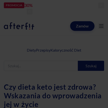
30%
rabatu
PROMOCJA
kod:
LATOZNAMI
zostało:
25
d
16
h
38
m
04
s
Zamów
Catering dietetyczny Afterfit
Diety
Przepisy
Kaloryczność Diet
Szukaj
Czy dieta keto jest zdrowa?
Wskazania do wprowadzenia
jej w życie