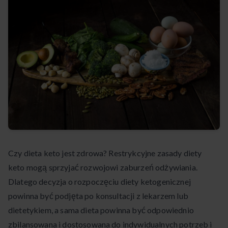
Czy dieta keto jest zdrowa? Restrykcyjne zasady diety
keto mogą sprzyjać rozwojowi zaburzeń odżywiania.
Dlatego decyzja o rozpoczęciu diety ketogenicznej
powinna być podjęta po konsultacji z lekarzem lub
dietetykiem, a sama dieta powinna być odpowiednio
zbilansowana i dostosowana do indywidualnych potrzeb i