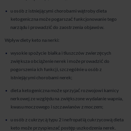
u osób z istniejącymi chorobami wątroby dieta
ketogeniczna może pogarszać funkcjonowanie tego
narządu i prowadzić do zaostrzenia objawów.
Wpływ diety keto na nerki:
wysokie spożycie białka i tłuszczów zwierzęcych
zwiększa obciążenie nerek i może prowadzić do
pogorszenia ich funkcji, szczególnie u osób z
istniejącymi chorobami nerek;
dieta ketogeniczna może sprzyjać rozwojowi kamicy
nerkowej ze względu na zwiększone wydalanie wapnia,
kwasu moczowego i szczawianów z moczem;
u osób z cukrzycą typu 2 i nefropatią cukrzycową dieta
keto może przyspieszać postęp uszkodzenia nerek.