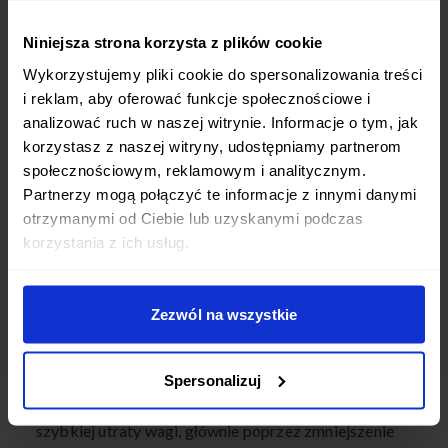
Niniejsza strona korzysta z plików cookie
Wykorzystujemy pliki cookie do spersonalizowania treści
i reklam, aby oferować funkcje społecznościowe i
analizować ruch w naszej witrynie. Informacje o tym, jak
korzystasz z naszej witryny, udostępniamy partnerom
społecznościowym, reklamowym i analitycznym.
Partnerzy mogą połączyć te informacje z innymi danymi
otrzymanymi od Ciebie lub uzyskanymi podczas
korzystania z ich usług.
Jakie są wskazania dla diety keto? Mimo kontrowersji,
nieprzychylnych
opinii o diecie keto
i potencjalnych
zagrożeń, dieta ta może przynosić również pewne korzyści
Zezwól na wszystkie
zdrowotne, szczególnie w krótkim okresie stosowania. Oto
niektóre z nich:
Spersonalizuj
redukcja masy ciała – dieta keto może prowadzić do
szybkiej utraty wagi, głównie poprzez zmniejszenie