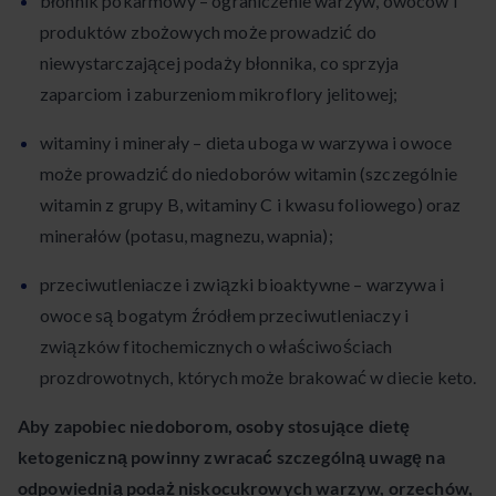
błonnik pokarmowy – ograniczenie warzyw, owoców i
produktów zbożowych może prowadzić do
niewystarczającej podaży błonnika, co sprzyja
zaparciom i zaburzeniom mikroflory jelitowej;
witaminy i minerały – dieta uboga w warzywa i owoce
może prowadzić do niedoborów witamin (szczególnie
witamin z grupy B, witaminy C i kwasu foliowego) oraz
minerałów (potasu, magnezu, wapnia);
przeciwutleniacze i związki bioaktywne – warzywa i
owoce są bogatym źródłem przeciwutleniaczy i
związków fitochemicznych o właściwościach
prozdrowotnych, których może brakować w diecie keto.
Aby zapobiec niedoborom, osoby stosujące dietę
ketogeniczną powinny zwracać szczególną uwagę na
odpowiednią podaż niskocukrowych warzyw, orzechów,