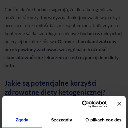
Choć niektóre badania sugerują, że dieta ketogeniczna
może mieć korzystny wpływ na funkcjonowanie wątroby i
nerek u osób z otyłością czy zespołem metabolicznym, to
konieczne są dalsze, długoterminowe badania w celu pełnej
oceny jej bezpieczeństwa.
Osoby z chorobami wątroby i
nerek powinny zachować szczególną ostrożność i
skonsultować się z lekarzem przed rozpoczęciem diety
keto.
Jakie są potencjalne korzyści
zdrowotne diety ketogenicznej?
Zgoda
Szczegóły
O plikach cookies