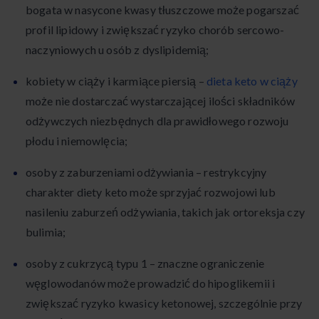
bogata w nasycone kwasy tłuszczowe może pogarszać
profil lipidowy i zwiększać ryzyko chorób sercowo-
naczyniowych u osób z dyslipidemią;
kobiety w ciąży i karmiące piersią –
dieta keto w ciąży
może nie dostarczać wystarczającej ilości składników
odżywczych niezbędnych dla prawidłowego rozwoju
płodu i niemowlęcia;
osoby z zaburzeniami odżywiania – restrykcyjny
charakter diety keto może sprzyjać rozwojowi lub
nasileniu zaburzeń odżywiania, takich jak ortoreksja czy
bulimia;
osoby z cukrzycą typu 1 – znaczne ograniczenie
węglowodanów może prowadzić do hipoglikemii i
zwiększać ryzyko kwasicy ketonowej, szczególnie przy