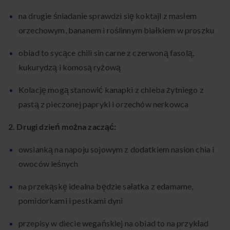
na drugie śniadanie sprawdzi się koktajl z masłem
orzechowym, bananem i roślinnym białkiem w proszku
obiad to sycące chili sin carne z czerwoną fasolą,
kukurydzą i komosą ryżową
Kolację mogą stanowić kanapki z chleba żytniego z
pastą z pieczonej papryki i orzechów nerkowca
2. Drugi dzień można zacząć:
owsianką na napoju sojowym z dodatkiem nasion chia i
owoców leśnych
na przekąskę idealna będzie sałatka z edamame,
pomidorkami i pestkami dyni
przepisy w diecie wegańskiej na obiad to na przykład