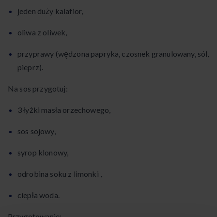
jeden duży kalafior,
oliwa z oliwek,
przyprawy (wędzona papryka, czosnek granulowany, sól,
pieprz).
Na sos przygotuj:
3 łyżki masła orzechowego,
sos sojowy,
syrop klonowy,
odrobina soku z limonki ,
ciepła woda.
Przygotowanie: