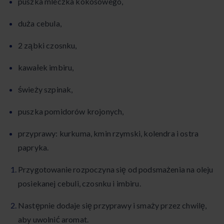
puszka mleczka kokosowego,
duża cebula,
2 ząbki czosnku,
kawałek imbiru,
świeży szpinak,
puszka pomidorów krojonych,
przyprawy: kurkuma, kmin rzymski, kolendra i ostra
papryka.
Przygotowanie rozpoczyna się od podsmażenia na oleju
posiekanej cebuli, czosnku i imbiru.
Następnie dodaje się przyprawy i smaży przez chwilę,
aby uwolnić aromat.