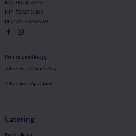
KRS: 0000870267
NIP: 7292736288
REGON: 387545768
Pobierz aplikację
Catering
Panel Klienta