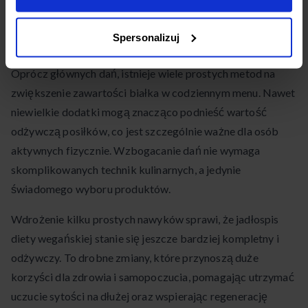
Proste sposoby na wzbogacenie
Spersonalizuj
posiłków w białko
Oprócz głównych dań, istnieje wiele prostych metod na
zwiększenie zawartości białka w codziennym menu. Nawet
niewielkie dodatki mogą znacząco podnieść wartość
odżywczą posiłków, co jest szczególnie ważne dla osób
aktywnych fizycznie. Wzbogacanie dań nie wymaga
skomplikowanych technik kulinarnych, a jedynie
świadomego wyboru produktów.
Wdrożenie kilku prostych nawyków sprawi, że jadłospis
diety wegańskiej stanie się jeszcze bardziej kompletny i
odżywczy. To drobne zmiany, które przynoszą duże
korzyści dla zdrowia i samopoczucia, pomagając utrzymać
uczucie sytości na dłużej oraz wspierając regenerację