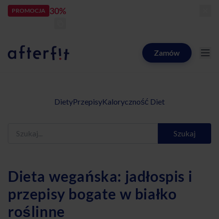
30%
rabatu
PROMOCJA
kod:
LATOZNAMI
zostało:
25
d
09
h
42
m
04
s
Zamów
Catering dietetyczny Afterfit
Diety
Przepisy
Kaloryczność Diet
Szukaj
Dieta wegańska: jadłospis i
przepisy bogate w białko
roślinne