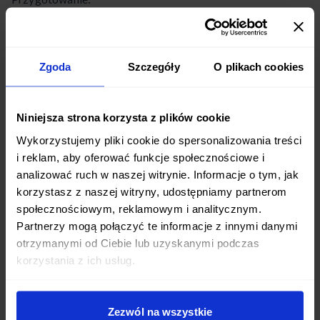
Kalafiora należy pokroić w grube plastry (ok. 2-3 cm).
Każdy plaster smaruje się oliwą wymieszaną z
Zgoda
Szczegóły
O plikach cookies
przyprawami i piecze w temperaturze 200°C przez
około 25-30 minut, aż będzie miękki i zarumieniony.
Niniejsza strona korzysta z plików cookie
W międzyczasie przygotowuje się sos, mieszając
Wykorzystujemy pliki cookie do spersonalizowania treści
wszystkie składniki do uzyskania gładkiej konsystencji.
i reklam, aby oferować funkcje społecznościowe i
analizować ruch w naszej witrynie. Informacje o tym, jak
Ugotowaną wcześniej komosę ryżową wykłada się na
korzystasz z naszej witryny, udostępniamy partnerom
talerz, na niej układa upieczony stek z kalafiora i całość
społecznościowym, reklamowym i analitycznym.
polewa się sosem orzechowym.
Partnerzy mogą połączyć te informacje z innymi danymi
otrzymanymi od Ciebie lub uzyskanymi podczas
Takie przepisy w diecie wegańskiej pokazują, że warzywa
korzystania z ich usług.
mogą grać główną rolę. Jeśli nie masz czasu gotować,
możesz zaufać wegańskiej
diecie pudełkowej
.
Zezwól na wszystkie