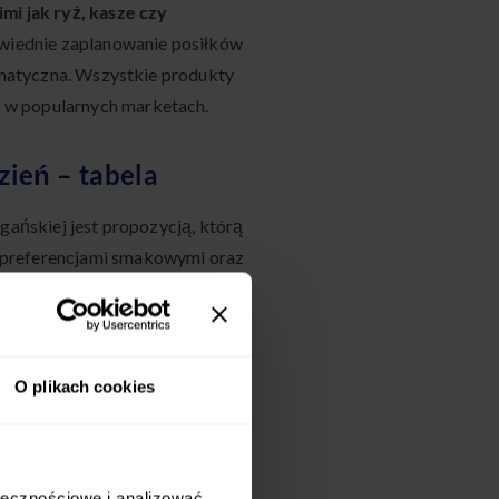
mi jak ryż, kasze czy
iednie zaplanowanie posiłków
romatyczna. Wszystkie produkty
 w popularnych marketach.
zień – tabela
gańskiej jest propozycją, którą
 preferencjami smakowymi oraz
 posiłki dziennie, co sprzyja
żdy dzień wprowadza nowe
aleka od monotonii.
Plan został
towaniu.
O plikach cookies
iad
Kolacja
ołecznościowe i analizować