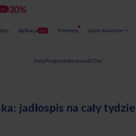
30%
rabatu
LATOZNA
d
h
m
s
Użyj kodu:
JA
zostało:
24
08
57
18
enu
Aplikacja
Promocje
Gdzie dowozimy
New
Wybór Menu
Gotowe programy diet
Diety
Przepisy
Kaloryczność Diet
a: jadłospis na cały tydzie