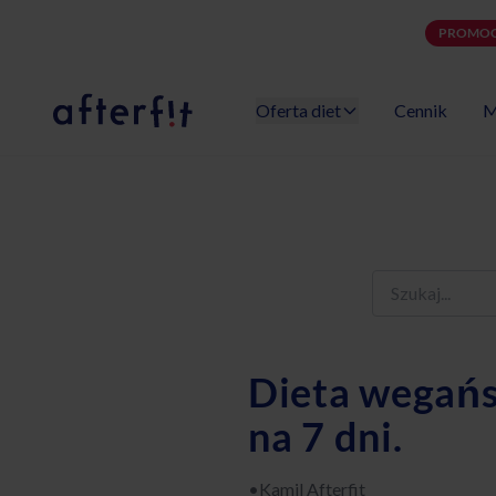
PROMOC
Oferta diet
Cennik
M
Catering dietetyczny Afterfit
Dieta wegańsk
na 7 dni.
•
Kamil Afterfit