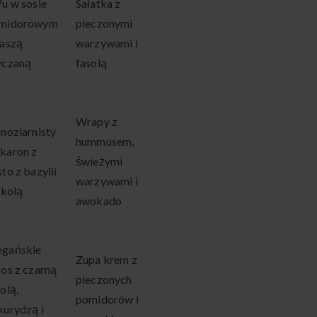
fu w sosie
Sałatka z
midorowym
pieczonymi
kaszą
warzywami i
yczaną
fasolą
Wrapy z
łnoziarnisty
hummusem,
karon z
świeżymi
to z bazylii
warzywami i
ukolą
awokado
gańskie
Zupa krem z
cos z czarną
pieczonych
olą,
pomidorów i
kurydzą i