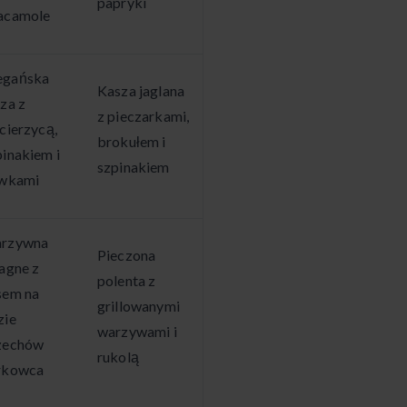
papryki
acamole
gańska
Kasza jaglana
zza z
z pieczarkami,
cierzycą,
brokułem i
pinakiem i
szpinakiem
iwkami
rzywna
Pieczona
sagne z
polenta z
sem na
grillowanymi
zie
warzywami i
zechów
rukolą
rkowca