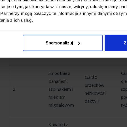
ormacje o tym, jak korzystasz z naszej witryny, udostępniamy p
Partnerzy mogą połączyć te informacje z innymi danymi otrzym
Owsianka na
Sa
nia z ich usług.
mleku
Jabłko z
ko
sojowym z
1
garścią
ry
jagodami i
migdałów
cie
Spersonalizuj
Z
orzechami
aw
włoskimi
Smoothie z
Cu
Garść
bananem,
cie
orzechów
2
szpinakiem i
sz
nerkowca i
mlekiem
po
daktyli
migdałowym
ry
Kanapki z