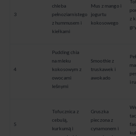
To
chleba
Mus z mango i
po
3
pełnoziarnistego
jogurtu
z 
z hummusem i
kokosowego
gr
kiełkami
Pudding chia
Pe
na mleku
Smoothie z
ma
4
kokosowym z
truskawek i
pes
owocami
awokado
i r
leśnymi
We
Tofucznica z
Gruszka
ta
cebulą,
pieczona z
5
fas
kurkumą i
cynamonem i
ku