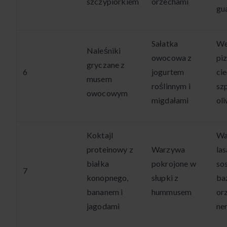
szczypiorkiem
orzechami
gu
Sałatka
We
Naleśniki
owocowa z
pi
gryczane z
6
jogurtem
cie
musem
roślinnym i
sz
owocowym
migdałami
ol
Koktajl
Wa
proteinowy z
Warzywa
la
białka
pokrojone w
so
7
konopnego,
słupki z
ba
bananem i
hummusem
or
jagodami
ne