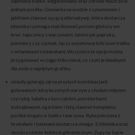
zapewnia białko, węglowodany oraz zdrowe tłuszcze w
jednym posiłku. Owsianka na wodzie z cynamonem i
jabłkiem stanowi sycącą alternatywę, która dostarcza
błonnika i pomaga stabilizować poziom glukozy we
krwi. Jajecznica z warzywami, takimi jak papryka,
pomidory czy szpinak, łączy wysokowartościowe białko
z witaminami i minerałami. Wszystkie te opcje można
przygotować w ciągu kilku minut, co czyni je idealnymi
dla osób o napiętym grafiku;
obiady opierają się na prostych kombinacjach
gotowanych lub pieczonych warzyw z chudym mięsem
czy rybą. Sałatka z kurczakiem, pomidorkami
koktajlowymi, ogórkiem i fetą stanowi kompletny
posiłek bogaty w białko i warzywa. Ryba pieczona z
brokułami i batatami dostarcza omega-3, błonnika oraz
skrobi o niskim indeksie glikemicznym. Zupy na bazie