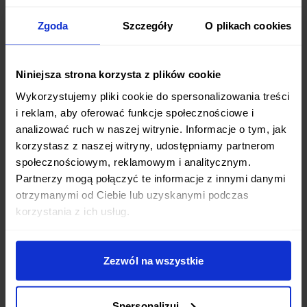
bazie warzyw.
Zgoda
Szczegóły
O plikach cookies
Błędy w odchudzaniu bez nadzoru
specjalisty
Niniejsza strona korzysta z plików cookie
Wykorzystujemy pliki cookie do spersonalizowania treści
Osoby, które chcą stracić na wadze, powinny wcześniej
i reklam, aby oferować funkcje społecznościowe i
skonsultować się wcześniej ze specjalistą. Istnieje bowiem
analizować ruch w naszej witrynie. Informacje o tym, jak
ryzyko, że popełnią błędy. Do najczęstszych należy:
korzystasz z naszej witryny, udostępniamy partnerom
społecznościowym, reklamowym i analitycznym.
drastyczne ograniczenie kalorii poniżej podstawowej
Partnerzy mogą połączyć te informacje z innymi danymi
przemiany materii może prowadzić do spowolnienia
otrzymanymi od Ciebie lub uzyskanymi podczas
metabolizmu i efektu jo-jo. Organizm, otrzymując zbyt
korzystania z ich usług.
mało energii, przechodzi w tryb oszczędzania i zaczyna
magazynować każdą nadwyżkę w postaci tkanki
Zezwól na wszystkie
tłuszczowej;
eliminacja całych grup produktów, takich jak
Spersonalizuj