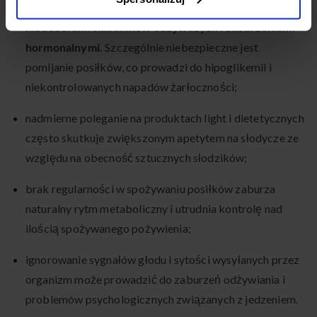
węglowodany lub tłuszcze, może skutkować
niedoborami składników odżywczych i zaburzeniami
hormonalnymi.
Szczególnie niebezpieczne jest
pomijanie posiłków, co prowadzi do hipoglikemii i
niekontrolowanych napadów żarłoczności;
nadmierne poleganie na produktach light i dietetycznych
często skutkuje zwiększonym apetytem na słodycze ze
względu na obecność sztucznych słodzików;
brak regularności w spożywaniu posiłków zaburza
naturalny rytm metaboliczny i utrudnia kontrolę nad
ilością spożywanego pożywienia;
ignorowanie sygnałów głodu i sytości wysyłanych przez
organizm może prowadzić do zaburzeń odżywiania i
problemów psychologicznych związanych z jedzeniem.