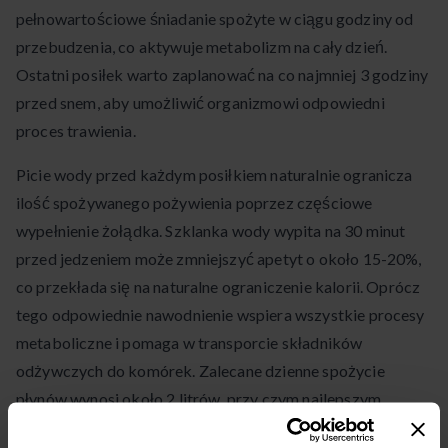
pełnowartościowe śniadanie spożyte w ciągu godziny od
przebudzenia, co aktywuje metabolizm na cały dzień.
Ostatni posiłek warto zaplanować na co najmniej 3 godziny
przed snem, aby umożliwić organizmowi odpowiedni
proces trawienia.
Picie wody przed każdym posiłkiem naturalnie ogranicza
ilość spożywanego pożywienia poprzez częściowe
wypełnienie żołądka. Szklanka wody wypita na 30 minut
przed jedzeniem może zmniejszyć apetyt o około 15-20%,
co przekłada się na naturalne ograniczenie kalorii. Oprócz
tego odpowiednie nawodnienie wspiera wszystkie procesy
metaboliczne i pomaga w transporcie składników
odżywczych do komórek. Zalecane dzienne spożycie
płynów wynosi około 2 litrów, przy czym najlepszym
wyborem jest czysta woda, herbaty ziołowe oraz zupy na