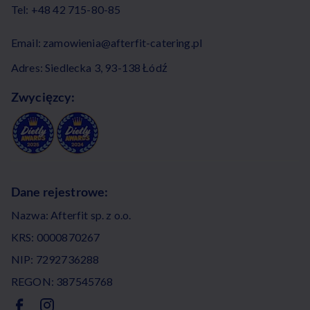
Tel:
+48 42 715-80-85
Email:
zamowienia@afterfit-catering.pl
Adres: Siedlecka 3, 93-138 Łódź
Zwycięzcy:
Dane rejestrowe:
Nazwa: Afterfit sp. z o.o.
KRS: 0000870267
NIP: 7292736288
REGON: 387545768