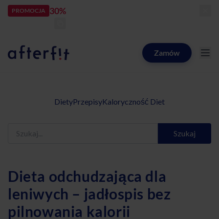
30%
rabatu
PROMOCJA
kod:
LATOZNAMI
zostało:
23
d
23
h
40
m
06
s
Zamów
Catering dietetyczny Afterfit
Diety
Przepisy
Kaloryczność Diet
Szukaj
Dieta odchudzająca dla
leniwych – jadłospis bez
pilnowania kalorii