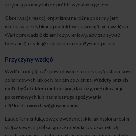
ustępują po nocy lub po próbie wydalania gazów.
Obserwacja reakcji organizmu na różne pokarmy jest
istotna w identyfikacji produktów powodujących wzdęcia.
Warto prowadzić dziennik żywieniowy, aby zapisywać
tolerancję i reakcję organizmu na spożywane posiłki.
Przyczyny wzdęć
Wzdęcia mogą być spowodowane fermentacją składników
pokarmowych lub połykaniem powietrza.
Wzdęty brzuch
może być efektem nietolerancji laktozy, nietolerancji
pokarmowych lub nadmiernego spożywania
ciężkostrawnych węglowodanów.
Łatwo fermentujące węglowodany, takie jak nasiona roślin
strączkowych, jabłka, gruszki, cebula czy czosnek, są
częstą przyczyną wytwarzania nadmiaru gazów w jelitach.