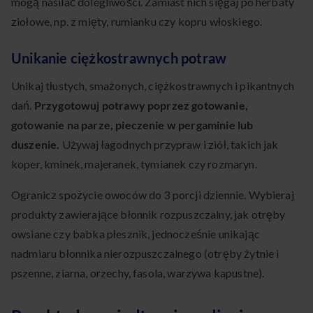
mogą nasilać dolegliwości. Zamiast nich sięgaj po herbaty
ziołowe, np. z mięty, rumianku czy kopru włoskiego.
Unikanie ciężkostrawnych potraw
Unikaj tłustych, smażonych, ciężkostrawnych i pikantnych
dań.
Przygotowuj potrawy poprzez gotowanie,
gotowanie na parze, pieczenie w pergaminie lub
duszenie.
Używaj łagodnych przypraw i ziół, takich jak
koper, kminek, majeranek, tymianek czy rozmaryn.
Ogranicz spożycie owoców do 3 porcji dziennie. Wybieraj
produkty zawierające błonnik rozpuszczalny, jak otręby
owsiane czy babka płesznik, jednocześnie unikając
nadmiaru błonnika nierozpuszczalnego (otręby żytnie i
pszenne, ziarna, orzechy, fasola, warzywa kapustne).