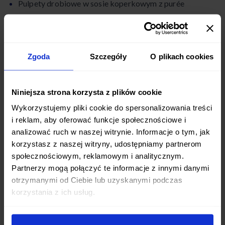
Pulpety drobiowe w sosie koperkowym z purée
ziemniaczanym i gotowaną dynią
Łosoś pieczony z cytryną i tymiankiem podany z kaszą
jaglaną i fasolką szparagową
Zgoda
Szczegóły
O plikach cookies
Kolacja
Niniejsza strona korzysta z plików cookie
Sałatka z mozarellą, pomidorami i bazylią
Wykorzystujemy pliki cookie do spersonalizowania treści
i reklam, aby oferować funkcje społecznościowe i
Koktajl jagodowo-bananowy na bazie kefiru z otrębami
analizować ruch w naszej witrynie. Informacje o tym, jak
pszennymi
korzystasz z naszej witryny, udostępniamy partnerom
społecznościowym, reklamowym i analitycznym.
Omlet biszkoptowy z mąki gryczanej z sałatką z sałaty i
Partnerzy mogą połączyć te informacje z innymi danymi
rzodkiewki
otrzymanymi od Ciebie lub uzyskanymi podczas
korzystania z ich usług.
Dodatkowe wskazówki i zalecenia