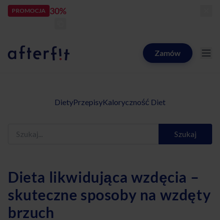
30%
rabatu
PROMOCJA
kod:
LATOZNAMI
zostało:
22
d
07
h
51
m
33
s
Zamów
Catering dietetyczny Afterfit
Diety
Przepisy
Kaloryczność Diet
Szukaj
Dieta likwidująca wzdęcia –
skuteczne sposoby na wzdęty
brzuch