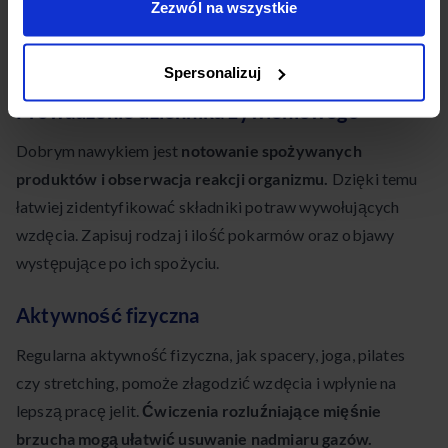
Oprócz przestrzegania odpowiedniej diety, warto wdrożyć
Zezwól na wszystkie
również inne zmiany w stylu życia, które mogą pomóc w
zredukowaniu wzdęć i poprawie komfortu trawienia.
Spersonalizuj
Prowadzenie dziennika żywieniowego
Dobrym nawykiem jest
notowanie spożywanych
produktów i obserwacja reakcji organizmu.
Dzięki temu
łatwiej zidentyfikować składniki potraw wywołujących
wzdęcia. Zapisuj rodzaj i ilość pokarmów oraz objawy
występujące po ich spożyciu.
Aktywność fizyczna
Regularna aktywność fizyczna, jak spacery, joga, pilates
czy stretching, pomoże złagodzić wzdęcia i wpłynie na
lepszą pracę jelit.
Ćwiczenia rozluźniające mięśnie
brzucha mogą ułatwić usuwanie nadmiaru gazów.