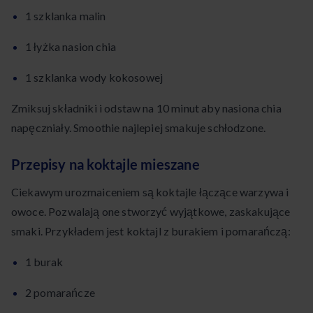
1 szklanka malin
1 łyżka nasion chia
1 szklanka wody kokosowej
Zmiksuj składniki i odstaw na 10 minut aby nasiona chia
napęczniały. Smoothie najlepiej smakuje schłodzone.
Przepisy na koktajle mieszane
Ciekawym urozmaiceniem są koktajle łączące warzywa i
owoce. Pozwalają one stworzyć wyjątkowe, zaskakujące
smaki. Przykładem jest koktajl z burakiem i pomarańczą:
1 burak
2 pomarańcze