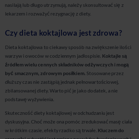
nasilają lub długo utrzymują, należy skonsultować się z
lekarzem i rozważyć rezygnację z diety.
Czy dieta koktajlowa jest zdrowa?
Dieta koktajlowa to ciekawy sposób na zwiększenie ilości
warzyw i owoców w codziennym jadłospisie.
Koktajle są
źródłem wielu cennych składników odżywczych i mogą
być smacznym, zdrowym posiłkiem.
Stosowane przez
dłuższy czas nie zastąpią jednak pełnowartościowej,
zbilansowanej diety. Warto pić je jako dodatek, a nie
podstawę wyżywienia.
Skuteczność diety koktajlowej w odchudzaniu jest
dyskusyjna. Choć może ona pomóc zredukować masę ciała
w krótkim czasie, efekty rzadko są trwałe.
Kluczem do
szczupłej sylwetki jest zmiana nawyków żywieniowych i