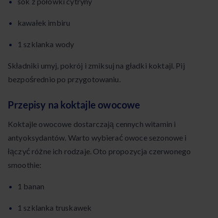
sok z połówki cytryny
kawałek imbiru
1 szklanka wody
Składniki umyj, pokrój i zmiksuj na gładki koktajl. Pij
bezpośrednio po przygotowaniu.
Przepisy na koktajle owocowe
Koktajle owocowe dostarczają cennych witamin i
antyoksydantów. Warto wybierać owoce sezonowe i
łączyć różne ich rodzaje. Oto propozycja czerwonego
smoothie:
1 banan
1 szklanka truskawek