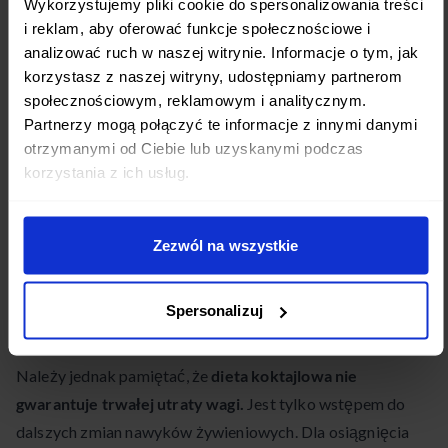
Wykorzystujemy pliki cookie do spersonalizowania treści
i reklam, aby oferować funkcje społecznościowe i
Oczekiwane rezultaty
analizować ruch w naszej witrynie. Informacje o tym, jak
korzystasz z naszej witryny, udostępniamy partnerom
Stosowanie diety koktajlowej przez 1-2 tygodnie może
społecznościowym, reklamowym i analitycznym.
przynieść następujące efekty:
Partnerzy mogą połączyć te informacje z innymi danymi
otrzymanymi od Ciebie lub uzyskanymi podczas
spadek masy ciała o 2-3 kg
korzystania z ich usług.
redukcja obrzęków i uczucia ciężkości
poprawa funkcjonowania układu pokarmowego
Zezwól na wszystkie
wzrost energii i witalności
Spersonalizuj
poprawa stanu skóry, włosów i paznokci
Należy jednak pamiętać, że
dieta koktajlowa nie
gwarantuje trwałej utraty wagi.
Jest tylko wstępem do
dalszych zmian nawyków żywieniowych. Dla osiągnięcia