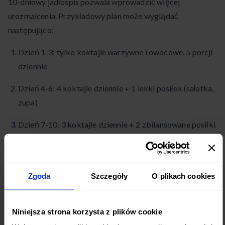
10-dniowy jadłospis pozwala wprowadzić więcej
urozmaicenia. Przykładowy plan może wyglądać
następująco:
Dzień 1-3: tylko koktajle warzywne i owocowe, 5 porcji
dziennie
Dzień 4-6: 4 koktajle dziennie + 1 lekki posiłek (sałatka,
zupa)
Dzień 7-10: 3 koktajle dziennie + 2 zbilansowane posiłki
W ostatnich dniach diety stopniowo wprowadza się posiłki
stałe, ucząc się jak komponować zbilansowane menu.
Zmiany należy wprowadzać powoli, obserwując reakcje
Zgoda
Szczegóły
O plikach cookies
organizmu.
Niniejsza strona korzysta z plików cookie
Efekty stosowania diety koktajlowej