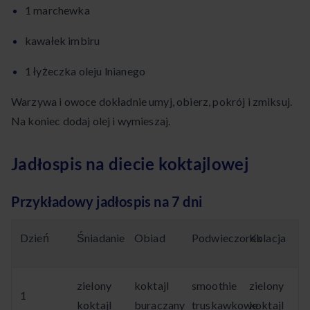
1 marchewka
kawałek imbiru
1 łyżeczka oleju lnianego
Warzywa i owoce dokładnie umyj, obierz, pokrój i zmiksuj.
Na koniec dodaj olej i wymieszaj.
Jadłospis na diecie koktajlowej
Przykładowy jadłospis na 7 dni
Dzień
Śniadanie
Obiad
Podwieczorek
Kolacja
zielony
koktajl
smoothie
zielony
1
koktajl
buraczany
truskawkowe
koktajl