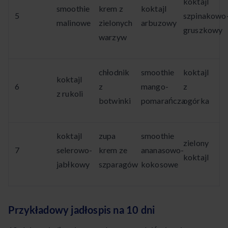
koktajl
smoothie
krem z
koktajl
5
szpinakowo
malinowe
zielonych
arbuzowy
gruszkowy
warzyw
chłodnik
smoothie
koktajl
koktajl
6
z
mango-
z
z rukoli
botwinki
pomarańcza
ogórka
koktajl
zupa
smoothie
zielony
7
selerowo-
krem ze
ananasowo-
koktajl
jabłkowy
szparagów
kokosowe
Przykładowy jadłospis na 10 dni