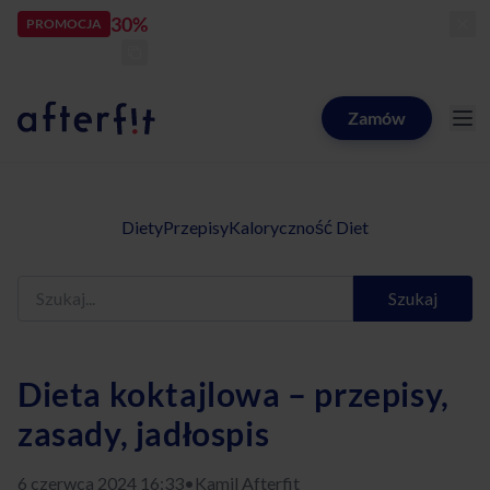
30%
rabatu
PROMOCJA
kod:
LATOZNAMI
zostało:
24
d
17
h
00
m
27
s
Zamów
Catering dietetyczny Afterfit
Diety
Przepisy
Kaloryczność Diet
Szukaj
Dieta koktajlowa – przepisy,
zasady, jadłospis
6 czerwca 2024 16:33
•
Kamil Afterfit