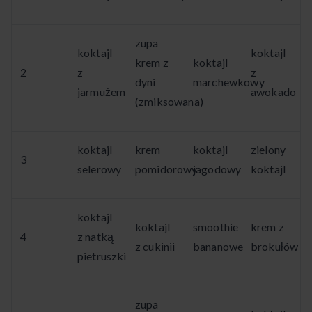
zupa
koktajl
koktajl
krem z
koktajl
2
z
z
dyni
marchewkowy
jarmużem
awokado
(zmiksowana)
koktajl
krem
koktajl
zielony
3
selerowy
pomidorowy
jagodowy
koktajl
koktajl
koktajl
smoothie
krem z
4
z natką
z cukinii
bananowe
brokułów
pietruszki
zupa