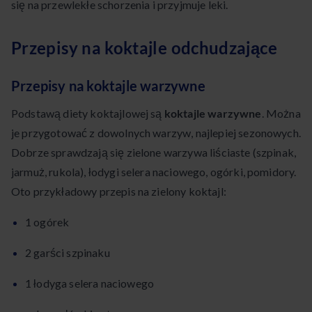
się na przewlekłe schorzenia i przyjmuje leki.
Przepisy na koktajle odchudzające
Przepisy na koktajle warzywne
Podstawą diety koktajlowej są
koktajle warzywne
. Można
je przygotować z dowolnych warzyw, najlepiej sezonowych.
Dobrze sprawdzają się zielone warzywa liściaste (szpinak,
jarmuż, rukola), łodygi selera naciowego, ogórki, pomidory.
Oto przykładowy przepis na zielony koktajl:
1 ogórek
2 garści szpinaku
1 łodyga selera naciowego