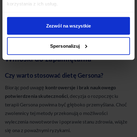
Odwlekanie udokumentowanych metod leczenia
korzystania z ich usług.
Lekarze podkreślają, że
nie ma dowodów na
antynowotworowe właściwości diety Gersona
.
Zezwól na wszystkie
Stosowanie niesprawdzonej terapii może zaszkodzić
pacjentom, opóźniając wdrożenie skutecznego leczenia.
Spersonalizuj
Wnioski do zapamiętania
Czy warto stosować dietę Gersona?
Biorąc pod uwagę
kontrowersje i brak naukowego
potwierdzenia skuteczności
, decyzja o rozpoczęciu
terapii Gersona powinna być głęboko przemyślana. Choć
zwolennicy tej metody przekonują o możliwości
wyleczenia nowotworów i poprawie stanu zdrowia, wiąże
się ona z poważnymi ryzykami.