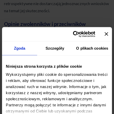
retrospektywne nie dostarczają jednoznacznych wniosków
na temat jej skuteczności.
Opinie zwolenników i przeciwników
Podczas gdy zwolennicy diety Gersona przekonują o jej
skuteczności w leczeniu nowotworów i poprawie ogólnego
stanu zdrowia, jej przeciwnicy wskazują na poważne ryzyka
Zgoda
Szczegóły
O plikach cookies
zdrowotne. Szczególnie niebezpieczne mogą być:
Niniejsza strona korzysta z plików cookie
Niedobory składników odżywczych przez restrykcyjną
dietę
Wykorzystujemy pliki cookie do spersonalizowania treści
i reklam, aby oferować funkcje społecznościowe i
Zaburzenia metaboliczne i elektrolitowe powodowane
analizować ruch w naszej witrynie. Informacje o tym, jak
przez lewatywy
korzystasz z naszej witryny, udostępniamy partnerom
społecznościowym, reklamowym i analitycznym.
Ryzyko infekcji przez obniżoną odporność
Partnerzy mogą połączyć te informacje z innymi danymi
otrzymanymi od Ciebie lub uzyskanymi podczas