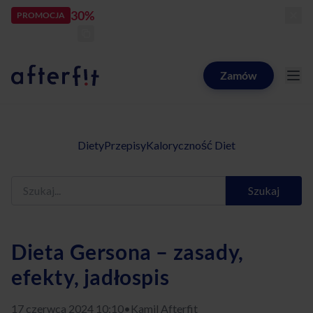
30%
rabatu
PROMOCJA
kod:
LATOZNAMI
zostało:
23
d
18
h
20
m
48
s
Zamów
Catering dietetyczny Afterfit
Diety
Przepisy
Kaloryczność Diet
Szukaj
Dieta Gersona – zasady,
efekty, jadłospis
17 czerwca 2024 10:10
•
Kamil Afterfit