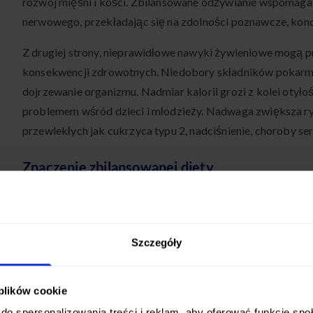
rozwój mięśni i kości. Zbilansowane odżywianie wspomaga
nerwowego, przekładając się na zdolności poznawcze, konce
Z drugiej strony, nieprawidłowe nawyki żywieniowe mogą
konsekwencji zdrowotnych. Niedobory składników pokarm
dojrzewanie organizmu. Nadmiar kalorii grozi z kolei otyłoś
problemem wśród dzieci i młodzieży. Nadwaga zwiększa r
przewlekłych jak cukrzyca typu 2, nadciśnienie, choroby se
Znaczenie zbilansowanej diety
Zbilansowana dieta
to taka, która dostarcza organizmowi e
niezbędnych składników pokarmowych w odpowiednich pro
się w głównej mierze na produktach roślinnych – warzywach
Szczegóły
zbożach, roślinach strączkowych, orzechach i nasionach. 
pełnowartościowe białka pochodzące z chudego mięsa, ryb, 
 plików cookie
tłuszcze roślinne.
do spersonalizowania treści i reklam, aby oferować funkcje sp