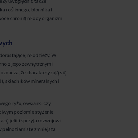
ależy uwzględnić także
a roślinnego, błonnika i
owoce chronią młody organizm
owych
 dorastającej młodzieży. W
arno z jego zewnętrznymi
oznacza, że charakteryzują się
), składników mineralnych i
ego ryżu, owsianki czy
ciwym poziomie stężenie
acę jelit i sprzyja rozwojowi
 pełnoziarniste zmniejsza