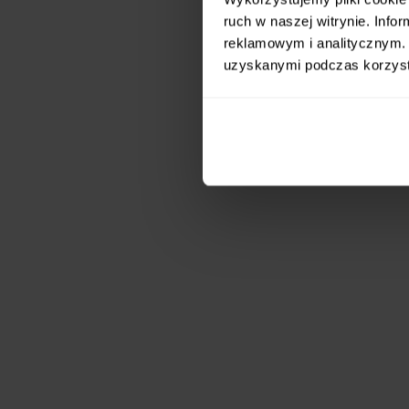
ruch w naszej witrynie. Inf
reklamowym i analitycznym. 
uzyskanymi podczas korzysta