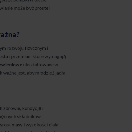
ywianie może być proste i
ważna?
ym rozwoju fizycznym i
ostu i przemian, które wymagają
żywieniowe
ukształtowane w
k ważne jest, aby młodzież jadła
 zdrowie, kondycję i
będnych składników
rost masy i wysokości ciała,