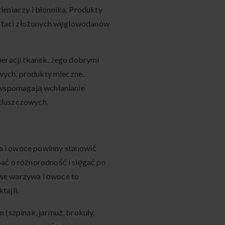
leniaczy i błonnika. Produkty
postaci złożonych węglowodanów
neracji tkanek. Jego dobrymi
owych, produkty mleczne.
) wspomagają wchłanianie
tłuszczowych.
a i owoce powinny stanowić
ać o różnorodność i sięgać po
we warzywa i owoce to
tajli.
 (szpinak, jarmuż, brokuły,