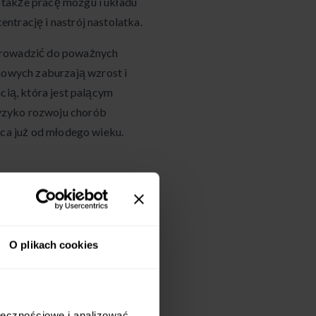
 także pracę mózgu i układu
ntrację i nastrój nastolatka.
 prowadzić do poważnych
owych zaburzają wzrost i
cią, która jest palącym
yzyko rozwoju chorób
rca już od młodego wieku.
nergii i wszystkich
porcjach. Powinna ona opierać
, owocach, pełnoziarnistych
O plikach cookies
Ważnym jej elementem są także
jaj i nabiału oraz zdrowe
ołecznościowe i analizować