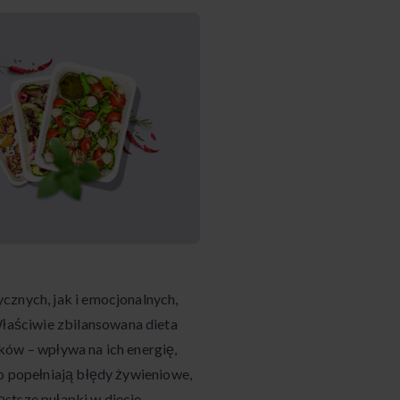
cznych, jak i emocjonalnych,
aściwie zbilansowana dieta
ków – wpływa na ich energię,
o popełniają błędy żywieniowe,
stsze pułapki w diecie