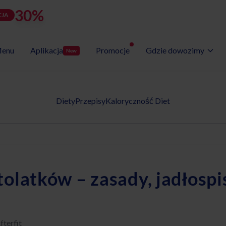
30%
rabatu
LATOZNA
d
h
m
s
Użyj kodu:
JA
zostało:
24
23
15
52
enu
Aplikacja
Promocje
Gdzie dowozimy
New
Wybór Menu
Gotowe programy diet
Diety
Przepisy
Kaloryczność Diet
tolatków – zasady, jadłospis
fterfit