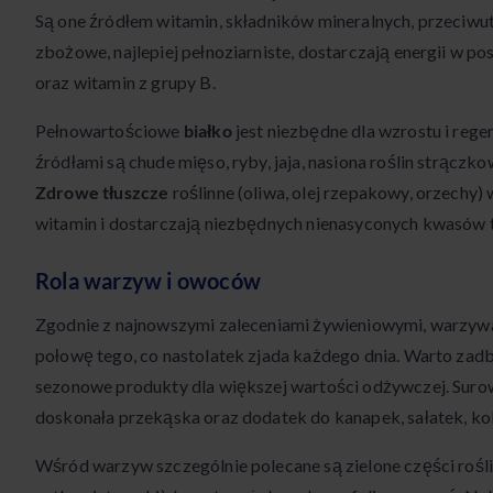
Są one źródłem witamin, składników mineralnych, przeciwut
zbożowe, najlepiej pełnoziarniste, dostarczają energii w 
oraz witamin z grupy B.
Pełnowartościowe
białko
jest niezbędne dla wzrostu i rege
źródłami są chude mięso, ryby, jaja, nasiona roślin strączk
Zdrowe tłuszcze
roślinne (oliwa, olej rzepakowy, orzechy
witamin i dostarczają niezbędnych nienasyconych kwasów 
Rola warzyw i owoców
Zgodnie z najnowszymi zaleceniami żywieniowymi, warzyw
połowę tego, co nastolatek zjada każdego dnia. Warto zadb
sezonowe produkty dla większej wartości odżywczej. Suro
doskonała przekąska oraz dodatek do kanapek, sałatek, kok
Wśród warzyw szczególnie polecane są zielone części roślin