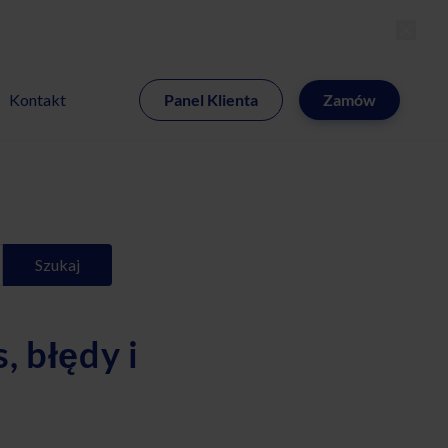
MI
Kontakt
Panel Klienta
Zamów
Szukaj
, błędy i