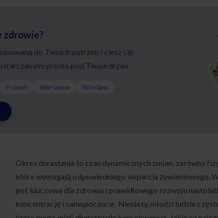
e zdrowie?
sowaną do Twoich potrzeb i ciesz się
ostarczanymi prosto pod Twoje drzwi.
Poznań
Warszawa
Wrocław
Okres dorastania to czas dynamicznych zmian, zarówno fizy
które wymagają odpowiedniego wsparcia żywieniowego. Wł
jest kluczowa dla zdrowia i prawidłowego rozwoju nastolat
koncentrację i samopoczucie. Niestety, młodzi ludzie częst
które mogą mieć długotrwałe konsekwencje. Jakie są najczę