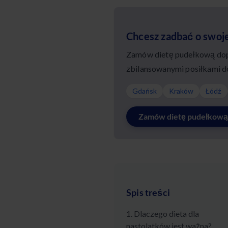
Chcesz zadbać o swoj
Zamów dietę pudełkową dopa
zbilansowanymi posiłkami d
Gdańsk
Kraków
Łódź
Zamów dietę pudełkową
Spis treści
1. Dlaczego dieta dla
nastolatków jest ważna?