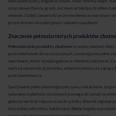
natka pietruszki), bogate w żelazo, kwas foliowy, wapń. N
strączkowe (fasola, groch, soczewica) będące źródłem białk
witamin. Dzięki zawartości przeciwutleniaczy warzywa i 
przed stresem oksydacyjnym i stanami zapalnymi.
Znaczenie pełnoziarnistych produktów zboż
Pełnoziarniste produkty zbożowe
to ważny element diety
przeciwieństwie do oczyszczonych, zawierają one pełne zi
warstwami, które są najbogatsze w składniki odżywcze. Co 
wyższą zawartością błonnika, witamin (zwłaszcza z grupy B
przeciwutleniaczy.
Spożywanie pełnoziarnistego pieczywa, makaronów, brązow
naturalnych płatków zbożowych pomaga utrzymać na właś
glukozy we krwi i lepsze uczucie sytości. Błonnik reguluje pr
korzystnej mikroflory bakteryjnej.
Dieta
bogata w produkty
ryzyko chorób przewlekłych w dalszym życiu.