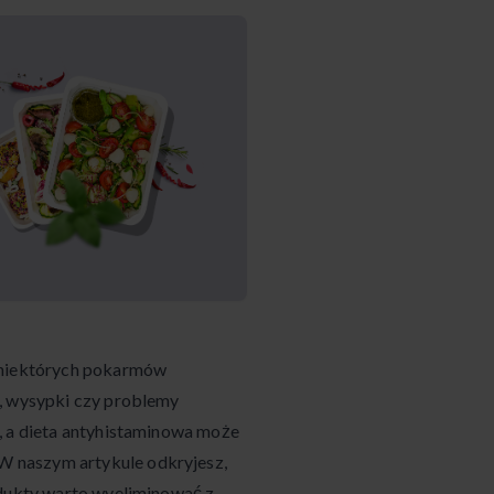
u niektórych pokarmów
y, wysypki czy problemy
, a dieta antyhistaminowa może
 naszym artykule odkryjesz,
odukty warto wyeliminować z