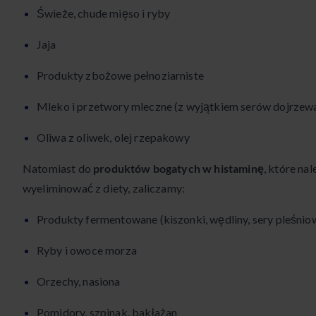
Świeże, chude mięso i ryby
Jaja
Produkty zbożowe pełnoziarniste
Mleko i przetwory mleczne (z wyjątkiem serów dojrzew
Oliwa z oliwek, olej rzepakowy
Natomiast do
produktów bogatych w histaminę
, które na
wyeliminować z diety, zaliczamy:
Produkty fermentowane (kiszonki, wędliny, sery pleśnio
Ryby i owoce morza
Orzechy, nasiona
Pomidory, szpinak, bakłażan