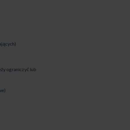
ających)
leży ograniczyć lub
we)