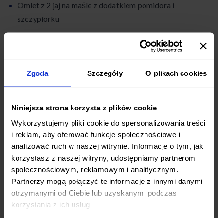
Omlet z 2 jaj na maśle z dodatkiem pomidora i
szczypiorku
Serek twarogowy z rzodkiewką
Pieczywo razowe
Zgoda
Szczegóły
O plikach cookies
Obiad
Zupa jarzynowa z lanymi kluseczkami
Niniejsza strona korzysta z plików cookie
Wykorzystujemy pliki cookie do spersonalizowania treści
Schab pieczony w folii
i reklam, aby oferować funkcje społecznościowe i
analizować ruch w naszej witrynie. Informacje o tym, jak
Gotowane ziemniaki
korzystasz z naszej witryny, udostępniamy partnerom
społecznościowym, reklamowym i analitycznym.
Surówka z marchwi i jabłka
Partnerzy mogą połączyć te informacje z innymi danymi
otrzymanymi od Ciebie lub uzyskanymi podczas
Kolacja
korzystania z ich usług.
Sałatka z kurczakiem, pomidorem, papryką i oliwkami