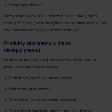
Przyprawy ziołowe
Dozwolone są również słodycze bez czekolady, miód,
dżemy. Zaleca się picie dużej ilości wody mineralnej, soków
owocowych i warzywnych, herbat ziołowych.
Produkty zabronione w diecie
niskopurynowej
W diecie niskopurynowej należy bezwzględnie unikać
produktów bogatych w puryny:
Podrobów (wątróbka, nerki, ozory)
Dziczyzny, gęsi, kaczek
Tłustych mięs (wieprzowina, baranina)
Tłustych ryb (sardynki, śledzie, makrele, łososie)