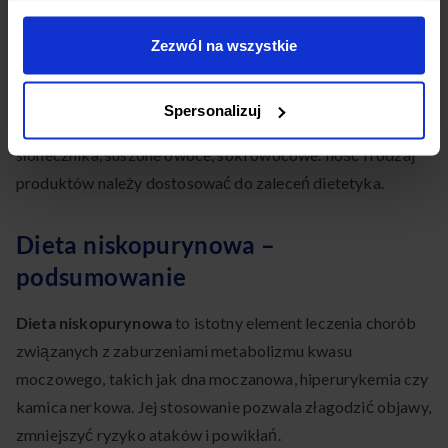
Kasza jaglana
Zezwól na wszystkie
Herbata ziołowa
Spersonalizuj
Między posiłkami można spożywać orzechy, pestki dyni i
słonecznika, suszone owoce, soki owocowe. Ilość i rodzaj
produktów należy dostosować do zaleceń dietetyka.
Dieta niskopurynowa –
podsumowanie
Dieta niskopurynowa
to istotny element leczenia chorób
związanych z zaburzeniami metabolizmu kwasu
moczowego, takich jak dna moczanowa, hiperurykemia czy
kamica nerkowa. Jej stosowanie pozwala złagodzić objawy,
zmniejszyć ryzyko ataków i powikłań.