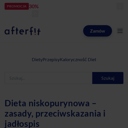
30%
rabatu
PROMOCJA
kod:
LATOZNAMI
zostało:
21
d
11
h
53
m
59
s
Zamów
Catering dietetyczny Afterfit
Diety
Przepisy
Kaloryczność Diet
Szukaj
Dieta niskopurynowa –
zasady, przeciwskazania i
jadłospis