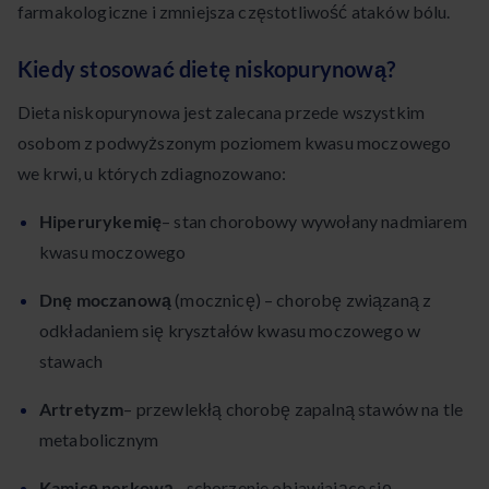
farmakologiczne i zmniejsza częstotliwość ataków bólu.
Kiedy stosować dietę niskopurynową?
Dieta niskopurynowa jest zalecana przede wszystkim
osobom z podwyższonym poziomem kwasu moczowego
we krwi, u których zdiagnozowano:
Hiperurykemię
– stan chorobowy wywołany nadmiarem
kwasu moczowego
Dnę moczanową
(mocznicę) – chorobę związaną z
odkładaniem się kryształów kwasu moczowego w
stawach
Artretyzm
– przewlekłą chorobę zapalną stawów na tle
metabolicznym
Kamicę nerkową
– schorzenie objawiające się