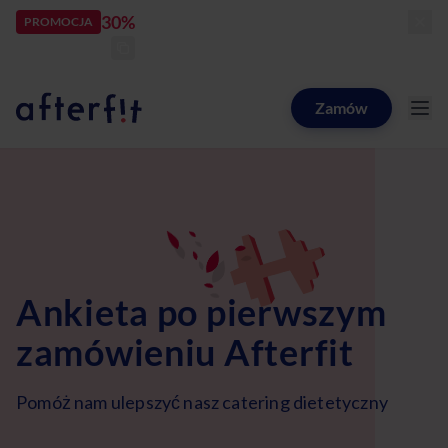
30%
rabatu
PROMOCJA
kod:
LATOZNAMI
zostało:
24
d
00
h
51
m
54
s
Zamów
Catering dietetyczny Afterfit
Ankieta po pierwszym
zamówieniu Afterfit
Pomóż nam ulepszyć nasz catering dietetyczny