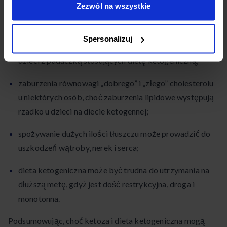
Zezwól na wszystkie
osób z cukrzycą, wynikające z bardzo niskiej podaży
węglowodanów;
Spersonalizuj
możliwość rozwoju kamieni nerkowych, zwłaszcza u
dzieci z padaczką stosujących dietę ketogeniczną;
zaburzenia równowagi „dobrego” i „złego” cholesterolu
u niektórych osób, choć zaburzenia lipidowe występują
rzadko u dzieci na diecie ketogennej;
spożywanie dużych ilości tłuszczu może prowadzić do
uszkodzeń wątroby, nerek i serca;
dieta ketogeniczna może być trudna do utrzymania na
dłuższą metę, gdyż jest dość restrykcyjna, droga i
monotonna.
Podsumowując, choć ketoza i dieta ketogeniczna mogą