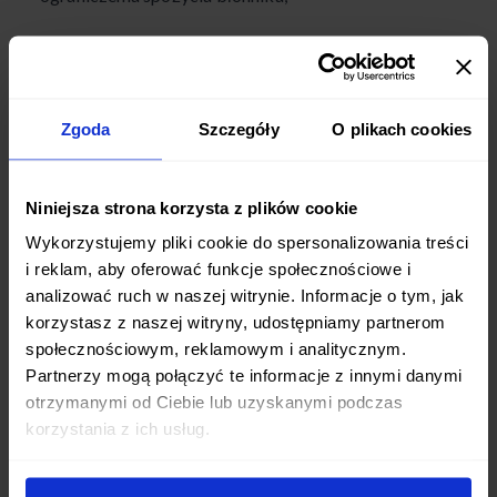
niedobory składników odżywczych, w tym witamin,
minerałów i błonnika, co może prowadzić do poważnych
konsekwencji zdrowotnych;
Zgoda
Szczegóły
O plikach cookies
początkowe uczucie zmęczenia, ból głowy, nudności, a
nawet złe samopoczucie, zwane „keto grypą”,
Niniejsza strona korzysta z plików cookie
wynikające z adaptacji organizmu do spalania tłuszczu
Wykorzystujemy pliki cookie do spersonalizowania treści
jako głównego źródła energii;
i reklam, aby oferować funkcje społecznościowe i
analizować ruch w naszej witrynie. Informacje o tym, jak
ryzyko utraty masy mięśniowej, co może być
korzystasz z naszej witryny, udostępniamy partnerom
niekorzystne dla osób aktywnych fizycznie;
społecznościowym, reklamowym i analitycznym.
Partnerzy mogą połączyć te informacje z innymi danymi
podwyższone tętno i palpitacje serca, szczególnie w
otrzymanymi od Ciebie lub uzyskanymi podczas
pierwszych tygodniach diety, spowodowane niskim
korzystania z ich usług.
spożyciem soli i wody;
ryzyko kwasicy ketonowej u kobiet karmiących piersią i