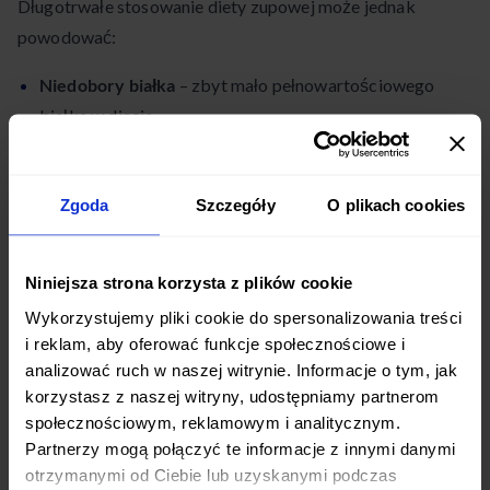
Długotrwałe stosowanie diety zupowej może jednak
powodować:
Niedobory białka
– zbyt mało pełnowartościowego
białka w diecie.
Niedobory witamin i minerałów – zbyt monotonna dieta.
Zgoda
Szczegóły
O plikach cookies
Efekt jojo
– szybki powrót do wyjściowej masy ciała po
zakończeniu diety.
Niniejsza strona korzysta z plików cookie
Problemy z trawieniem.
Wykorzystujemy pliki cookie do spersonalizowania treści
i reklam, aby oferować funkcje społecznościowe i
Przeciwwskazania i zalecenia
analizować ruch w naszej witrynie. Informacje o tym, jak
korzystasz z naszej witryny, udostępniamy partnerom
Kto nie powinien stosować diety zupowej?
społecznościowym, reklamowym i analitycznym.
Partnerzy mogą połączyć te informacje z innymi danymi
Dieta zupowa, ze względu na restrykcyjny charakter, nie
otrzymanymi od Ciebie lub uzyskanymi podczas