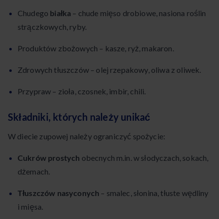
Chudego
białka
– chude mięso drobiowe, nasiona roślin
strączkowych, ryby.
Produktów zbożowych – kasze, ryż, makaron.
Zdrowych tłuszczów – olej rzepakowy, oliwa z oliwek.
Przypraw – zioła, czosnek, imbir, chili.
Składniki, których należy unikać
W diecie zupowej należy ograniczyć spożycie:
Cukrów prostych
obecnych m.in. w słodyczach, sokach,
dżemach.
Tłuszczów nasyconych
– smalec, słonina, tłuste wędliny
i mięsa.