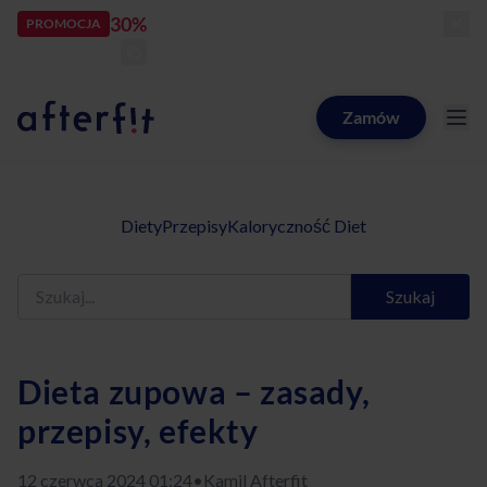
30%
rabatu
PROMOCJA
kod:
LATOZNAMI
zostało:
23
d
18
h
18
m
15
s
Zamów
Catering dietetyczny Afterfit
Diety
Przepisy
Kaloryczność Diet
Szukaj
Dieta zupowa – zasady,
przepisy, efekty
12 czerwca 2024 01:24
•
Kamil Afterfit