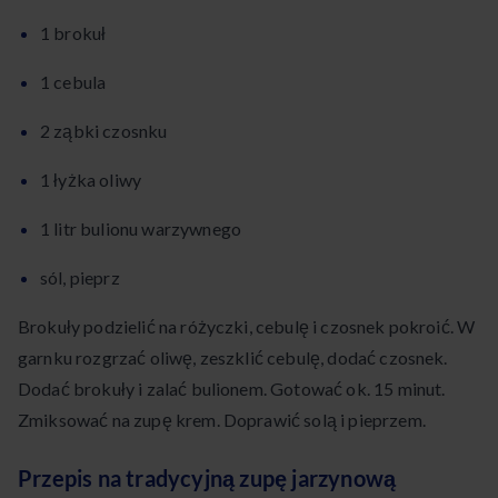
1 brokuł
1 cebula
2 ząbki czosnku
1 łyżka oliwy
1 litr bulionu warzywnego
sól, pieprz
Brokuły podzielić na różyczki, cebulę i czosnek pokroić. W
garnku rozgrzać oliwę, zeszklić cebulę, dodać czosnek.
Dodać brokuły i zalać bulionem. Gotować ok. 15 minut.
Zmiksować na zupę krem. Doprawić solą i pieprzem.
Przepis na tradycyjną zupę jarzynową