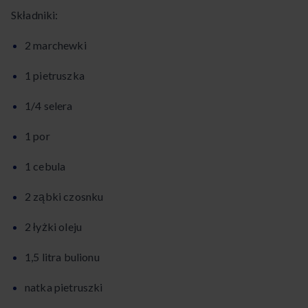
Składniki:
2 marchewki
1 pietruszka
1/4 selera
1 por
1 cebula
2 ząbki czosnku
2 łyżki oleju
1,5 litra bulionu
natka pietruszki