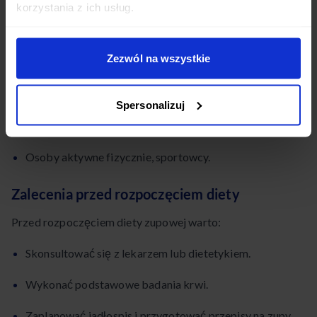
jest odpowiednia dla każdego. Nie powinny jej stosować:
korzystania z ich usług.
Dzieci i młodzież w okresie wzrostu.
Zezwól na wszystkie
Kobiety w ciąży i karmiące piersią.
Osoby starsze.
Spersonalizuj
Osoby z niską masą ciała i niedożywione.
Osoby aktywne fizycznie, sportowcy.
Zalecenia przed rozpoczęciem diety
Przed rozpoczęciem diety zupowej warto:
Skonsultować się z lekarzem lub dietetykiem.
Wykonać podstawowe badania krwi.
Zaplanować jadłospis i przygotować przepisy na zupy.