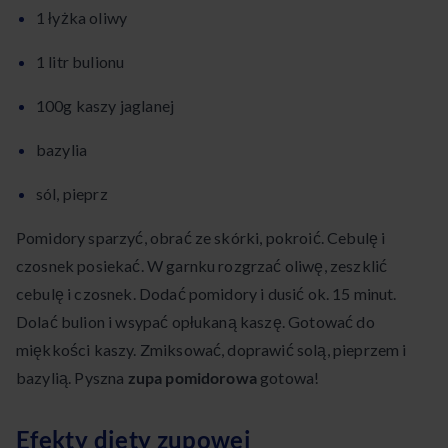
1 łyżka oliwy
1 litr bulionu
100g kaszy jaglanej
bazylia
sól, pieprz
Pomidory sparzyć, obrać ze skórki, pokroić. Cebulę i
czosnek posiekać. W garnku rozgrzać oliwę, zeszklić
cebulę i czosnek. Dodać pomidory i dusić ok. 15 minut.
Dolać bulion i wsypać opłukaną kaszę. Gotować do
miękkości kaszy. Zmiksować, doprawić solą, pieprzem i
bazylią. Pyszna
zupa pomidorowa
gotowa!
Efekty diety zupowej