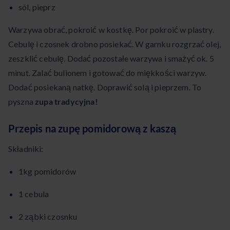
sól, pieprz
Warzywa obrać, pokroić w kostkę. Por pokroić w plastry.
Cebulę i czosnek drobno posiekać. W garnku rozgrzać olej,
zeszklić cebulę. Dodać pozostałe warzywa i smażyć ok. 5
minut. Zalać bulionem i gotować do miękkości warzyw.
Dodać posiekaną natkę. Doprawić solą i pieprzem. To
pyszna
zupa tradycyjna!
Przepis na zupę pomidorową z kaszą
Składniki:
1kg pomidorów
1 cebula
2 ząbki czosnku