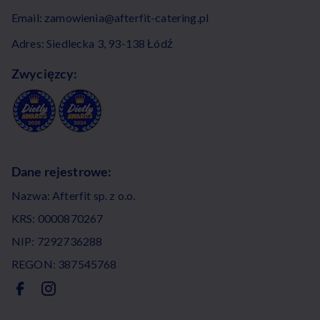
Email:
zamowienia@afterfit-catering.pl
Adres: Siedlecka 3, 93-138 Łódź
Zwycięzcy:
Dane rejestrowe:
Nazwa: Afterfit sp. z o.o.
KRS: 0000870267
NIP: 7292736288
REGON: 387545768