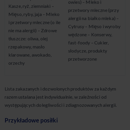
owies) – Mleko i
Kasze, ryż, ziemniaki –
przetwory mleczne (przy
Mięso, ryby, jaja – Mleko
alergii na białko mleka) –
i przetwory mleczne (o ile
Cytrusy – Mięso i wyroby
nie ma alergii) – Zdrowe
wędzone – Konserwy,
tłuszcze: oliwa, olej
fast-foody – Cukier,
rzepakowy, masło
słodycze, produkty
klarowane, awokado,
przetworzone
orzechy
Lista zakazanych i dozwolonych produktów za każdym
razem ustalana jest indywidualnie, w zależności od
występujących dolegliwości i zdiagnozowanych alergii.
Przykładowe posiłki