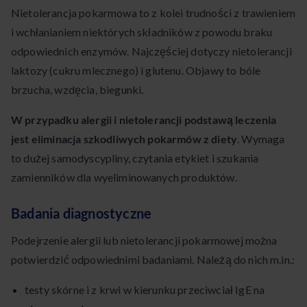
Nietolerancja pokarmowa to z kolei trudności z trawieniem
i wchłanianiem niektórych składników z powodu braku
odpowiednich enzymów. Najczęściej dotyczy nietolerancji
laktozy (cukru mlecznego) i glutenu. Objawy to bóle
brzucha, wzdęcia, biegunki.
W przypadku alergii i nietolerancji podstawą leczenia
jest eliminacja szkodliwych pokarmów z diety
. Wymaga
to dużej samodyscypliny, czytania etykiet i szukania
zamienników dla wyeliminowanych produktów.
Badania diagnostyczne
Podejrzenie alergii lub nietolerancji pokarmowej można
potwierdzić odpowiednimi badaniami. Należą do nich m.in.:
testy skórne i z krwi w kierunku przeciwciał IgE na