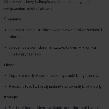
Oto przykładowy jadłospis w diecie eliminacyjnej z
wyłączeniem mleka i glutenu:
Śniadanie:
Jaglanka na mleku kokosowym z owocami, orzechami i
miodem
Jajecznica z pomidorami i szczypiorkiem + kromka
chleba gryczanego
Obiad:
Zupa krem z dyni i soczewicy + grzanki bezglutenowe
Pieczony łosoś z kaszą jaglaną i gotowaną brokułową
Kolacja:
Sałatka z kurczakiem, awokado, pomidorkami i sosem