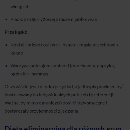
winegret
Placki z mąki ryżowej z musem jabłkowym
Przekąski:
Koktajl: mleko roślinne + banan + masło orzechowe +
kakao
Warzywa pokrojone w słupki (marchewka, papryka,
ogórek) + hummus
Oczywiście jest to tylko przykład, a jadłospis powinien być
dostosowany do indywidualnych potrzeb i preferencji.
Ważne, by mimo ograniczeń posiłki były smaczne i
dostarczały przyjemności z jedzenia.
Dieta eliminacyjna dla różnych grup