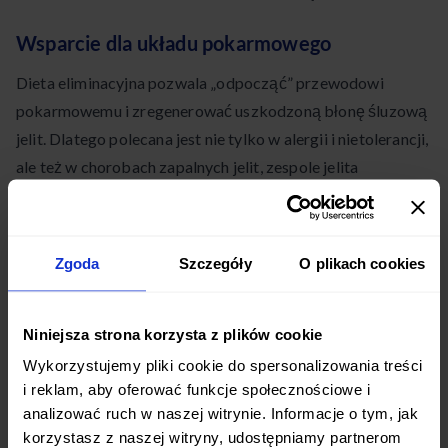
Wsparcie dla układu pokarmowego
Dieta eliminacyjna pozwala „odpocząć” przewodowi
pokarmowemu i zregenerować uszkodzoną błonę śluzową
jelit. Dlatego polecana jest nie tylko w alergii i nietolerancji,
ale też w chorobach zapalnych jelit, zespole jelita
drażliwego, celiakii.
Dla lepszego efektu dietę warto wzbogacić o
Zgoda
Szczegóły
O plikach cookies
probiotykoterapię
, czyli suplementację szczepami
dobrych bakterii. Odpowiednio dobrane probiotyki
pozwalają odbudować mikroflorę jelitową i wzmocnić
Niniejsza strona korzysta z plików cookie
układ odpornościowy.
Wykorzystujemy pliki cookie do spersonalizowania treści
i reklam, aby oferować funkcje społecznościowe i
Przykładowy jadłospis diety
analizować ruch w naszej witrynie. Informacje o tym, jak
korzystasz z naszej witryny, udostępniamy partnerom
eliminacyjnej