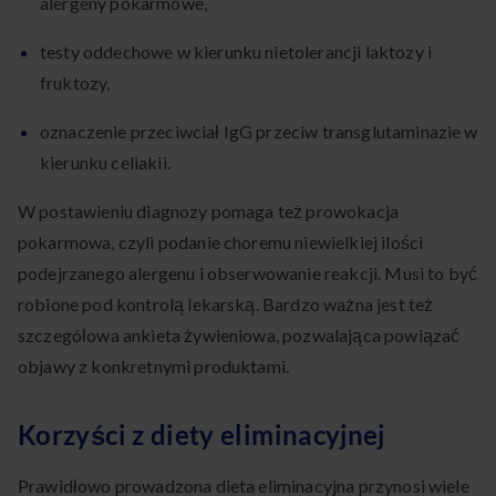
alergeny pokarmowe,
testy oddechowe w kierunku nietolerancji laktozy i
fruktozy,
oznaczenie przeciwciał IgG przeciw transglutaminazie w
kierunku celiakii.
W postawieniu diagnozy pomaga też prowokacja
pokarmowa, czyli podanie choremu niewielkiej ilości
podejrzanego alergenu i obserwowanie reakcji. Musi to być
robione pod kontrolą lekarską. Bardzo ważna jest też
szczegółowa ankieta żywieniowa, pozwalająca powiązać
objawy z konkretnymi produktami.
Korzyści z diety eliminacyjnej
Prawidłowo prowadzona dieta eliminacyjna przynosi wiele