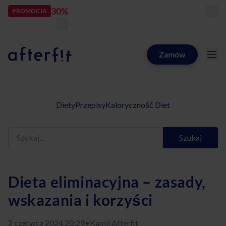
30%
rabatu
PROMOCJA
kod:
LATOZNAMI
zostało:
24
d
05
h
55
m
21
s
Zamów
Catering dietetyczny Afterfit
Diety
Przepisy
Kaloryczność Diet
Szukaj
Dieta eliminacyjna – zasady,
wskazania i korzyści
2 czerwca 2024 20:29
•
Kamil Afterfit