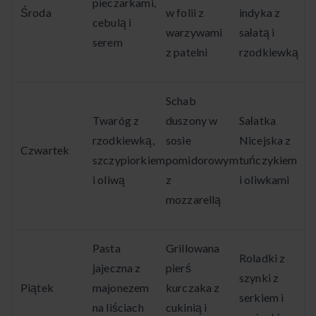
pieczarkami,
Środa
w folii z
indyka z
cebulą i
warzywami
sałatą i
serem
z patelni
rzodkiewką
Schab
Twaróg z
duszony w
Sałatka
rzodkiewką,
sosie
Nicejska z
Czwartek
szczypiorkiem
pomidorowym
tuńczykiem
i oliwą
z
i oliwkami
mozzarellą
Pasta
Grillowana
Roladki z
jajeczna z
pierś
szynki z
Piątek
majonezem
kurczaka z
serkiem i
na liściach
cukinią i