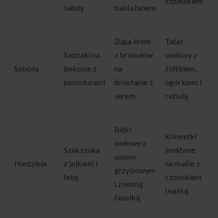
szpinakiem
sałaty
bakłażanem
Zupa krem
Tatar
Sadzaki na
z brokułów
wołowy z
Sobota
bekonie z
na
żółtkiem,
pomidorami
śmietanie z
ogórkiem i
serem
cebulą
Bitki
Krewetki
wołowe z
Szakszuka
smażone
sosem
Niedziela
z jajkami i
na maśle z
grzybowym
fetą
czosnkiem
i zieloną
i natką
fasolką