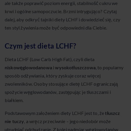
ale także poprawić poziom energii, stabilność cukru we
krwi i ogólne samopoczucie. Brzmi intrygująco? Czytaj
dalej, aby odkryć tajniki diety LCHF i dowiedzieć się, czy
ten styl żywienia może być odpowiedni dla Ciebie.
Czym jest dieta LCHF?
Dieta LCHF (Low Carb High Fat), czyli dieta
niskowęglowodanowa
i
wysokotłuszczowa
, to popularny
sposób odżywiania, który zyskuje coraz więcej
zwolenników. Osoby stosujące dietę LCHF ograniczają
spożycie węglowodanów, zastępując je tłuszczami i
białkiem.
Podstawowym założeniem diety LCHF jest to, że
tłuszcz
nie tuczy
, a wręcz przeciwnie – jego niedobór może
utrudniać odchudzanie. Z kolei nadmiar węglowodanów,