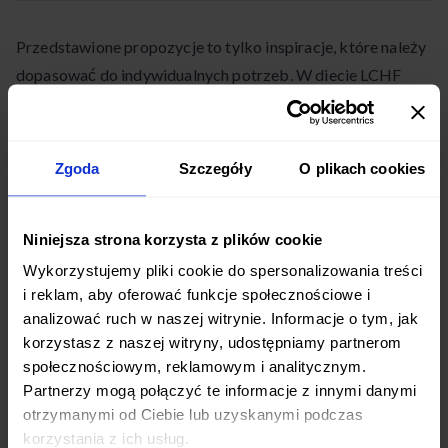
Przedstawione propozycje to tylko inspiracje, które należy
dopasować do indywidualnych potrzeb. W diecie LCHF
ważna jest różnorodność i zbilansowanie posiłków.
Opinie i efekty diety LCHF
Zgoda
Szczegóły
O plikach cookies
Dieta LCHF cieszy się sporą popularnością wśród osób,
które chcą schudnąć lub poprawić swój stan zdrowia. Jej
Niniejsza strona korzysta z plików cookie
zwolennicy podkreślają liczne korzyści płynące z tego
Wykorzystujemy pliki cookie do spersonalizowania treści
sposobu odżywiania.
i reklam, aby oferować funkcje społecznościowe i
analizować ruch w naszej witrynie. Informacje o tym, jak
korzystasz z naszej witryny, udostępniamy partnerom
Korzyści zdrowotne
społecznościowym, reklamowym i analitycznym.
Stosowanie diety LCHF może przynieść wiele pozytywnych
Partnerzy mogą połączyć te informacje z innymi danymi
efektów zdrowotnych:
otrzymanymi od Ciebie lub uzyskanymi podczas
korzystania z ich usług.