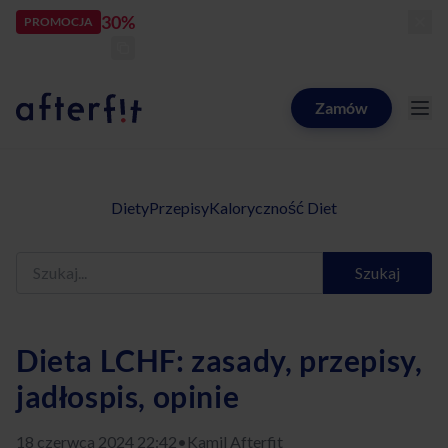
30%
rabatu
PROMOCJA
kod:
LATOZNAMI
zostało:
25
d
11
h
43
m
48
s
Zamów
Catering dietetyczny Afterfit
Diety
Przepisy
Kaloryczność Diet
Szukaj
Dieta LCHF: zasady, przepisy,
jadłospis, opinie
18 czerwca 2024 22:42
•
Kamil Afterfit