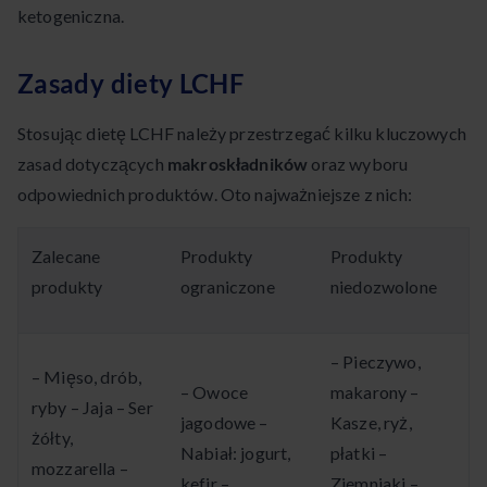
ketogeniczna.
Zasady diety LCHF
Stosując dietę LCHF należy przestrzegać kilku kluczowych
zasad dotyczących
makroskładników
oraz wyboru
odpowiednich produktów. Oto najważniejsze z nich:
Zalecane
Produkty
Produkty
produkty
ograniczone
niedozwolone
– Pieczywo,
– Mięso, drób,
– Owoce
makarony –
ryby – Jaja – Ser
jagodowe –
Kasze, ryż,
żółty,
Nabiał: jogurt,
płatki –
mozzarella –
kefir –
Ziemniaki –