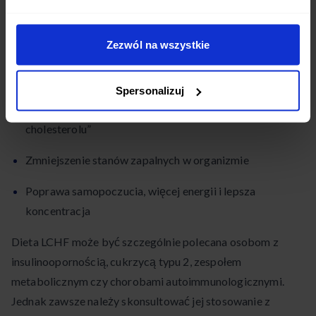
Redukcja wagi
– ograniczenie węglowodanów sprzyja
spalaniu tkanki tłuszczowej
Zezwól na wszystkie
Stabilizacja poziomu cukru we krwi i poprawa
insulinowrażliwości
Spersonalizuj
Obniżenie poziomu trójglicerydów i tzw. „złego
cholesterolu”
Zmniejszenie stanów zapalnych w organizmie
Poprawa samopoczucia, więcej energii i lepsza
koncentracja
Dieta LCHF może być szczególnie polecana osobom z
insulinoopornością, cukrzycą typu 2, zespołem
metabolicznym czy chorobami autoimmunologicznymi.
Jednak zawsze należy skonsultować jej stosowanie z