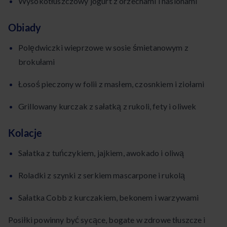
Wysokotłuszczowy jogurt z orzechami i nasionami
Obiady
Polędwiczki wieprzowe w sosie śmietanowym z
brokułami
Łosoś pieczony w folii z masłem, czosnkiem i ziołami
Grillowany kurczak z sałatką z rukoli, fety i oliwek
Kolacje
Sałatka z tuńczykiem, jajkiem, awokado i oliwą
Roladki z szynki z serkiem mascarpone i rukolą
Sałatka Cobb z kurczakiem, bekonem i warzywami
Posiłki powinny być sycące, bogate w zdrowe tłuszcze i