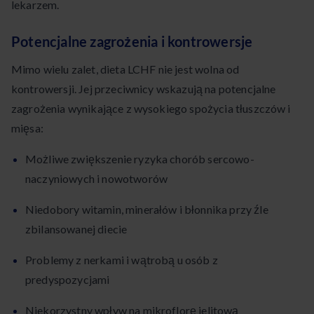
lekarzem.
Potencjalne zagrożenia i kontrowersje
Mimo wielu zalet, dieta LCHF nie jest wolna od
kontrowersji. Jej przeciwnicy wskazują na potencjalne
zagrożenia wynikające z wysokiego spożycia tłuszczów i
mięsa:
Możliwe zwiększenie ryzyka chorób sercowo-
naczyniowych i nowotworów
Niedobory witamin, minerałów i błonnika przy źle
zbilansowanej diecie
Problemy z nerkami i wątrobą u osób z
predyspozycjami
Niekorzystny wpływ na mikroflorę jelitową