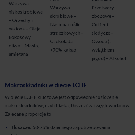
Warzywa
Warzywa
Przetwory
niskoskrobiowe
skrobiowe –
zbożowe –
– Orzechy i
Nasiona roślin
Cukier i
nasiona – Oleje:
strączkowych –
słodycze –
kokosowy,
Czekolada
Owoce (z
oliwa – Masło,
>70% kakao
wyjątkiem
śmietana
jagód) – Alkohol
Makroskładniki w diecie LCHF
W diecie LCHF kluczowe jest odpowiednie rozłożenie
makroskładników, czyli białka, tłuszczów i węglowodanów.
Zalecane proporcje to:
Tłuszcze
: 60-75% dziennego zapotrzebowania