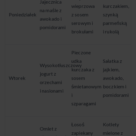
Jajecznica
wieprzowa
kurczakiem,
na maśle z
Poniedziałek
z sosem
szynką
awokado i
serowym i
parmeńską
pomidorami
brokułami
i rukolą
Pieczone
udka
Sałatka z
Wysokotłuszczowy
kurczaka z
jajkiem,
jogurt z
Wtorek
sosem
awokado,
orzechami
śmietanowym
boczkiem i
i nasionami
i
pomidorami
szparagami
Łosoś
Kotlety
Omlet z
zapiekany
mielone z