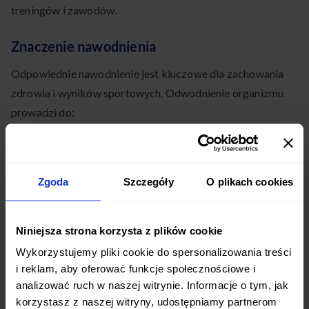
treningów i zawodów.
Znaczenie nawodnienia
Odpowiednie nawodnienie jest kluczowe dla zachowania
zdrowia i wyników sportowych. Odwodnienie organizmu
prowadzi do:
Spadku wydolności fizycznej
Pogorszenia koncentracji
Zgoda
Szczegóły
O plikach cookies
Zaburzeń termoregulacji
Niniejsza strona korzysta z plików cookie
Zwiększenia ryzyka kontuzji
Wykorzystujemy pliki cookie do spersonalizowania treści
Każdy sportowiec powinien dbać o właściwy poziom
i reklam, aby oferować funkcje społecznościowe i
nawodnienia, aby zapobiegać takim sytuacjom.
analizować ruch w naszej witrynie. Informacje o tym, jak
korzystasz z naszej witryny, udostępniamy partnerom