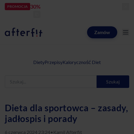
30%
rabatu
PROMOCJA
kod:
LATOZNAMI
zostało:
23
d
03
h
24
m
59
s
Zamów
Catering dietetyczny Afterfit
Diety
Przepisy
Kaloryczność Diet
Szukaj
Dieta dla sportowca – zasady,
jadłospis i porady
6 czerwca 2024 23:24
•
Kamil Afterfit