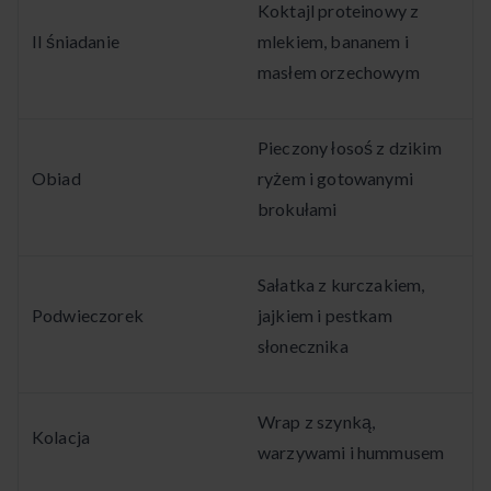
Koktajl proteinowy z
II śniadanie
mlekiem, bananem i
masłem orzechowym
Pieczony łosoś z dzikim
Obiad
ryżem i gotowanymi
brokułami
Sałatka z kurczakiem,
Podwieczorek
jajkiem i pestkam
słonecznika
Wrap z szynką,
Kolacja
warzywami i hummusem